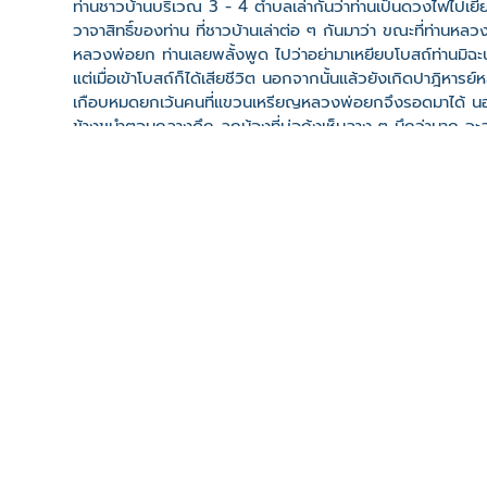
ท่านชาวบ้านบริเวณ 3 - 4 ตำบลเล่ากันว่าท่านเป็นดวงไฟไปเยี่ย
วาจาสิทธิ์ของท่าน ที่ชาวบ้านเล่าต่อ ๆ กันมาว่า ขณะที่ท่านห
หลวงพ่อยก ท่านเลยพลั้งพูด ไปว่าอย่ามาเหยียบโบสถ์ท่านมิฉะ
แต่เมื่อเข้าโบสถ์ก็ได้เสียชีวิต นอกจากนั้นแล้วยังเกิดปาฎิหา
เกือบหมดยกเว้นคนที่แขวนเหรียญหลวงพ่อยกจึงรอดมาได้ นอกจากนี
ข้างขนำตอนกลางดึก ลูกน้องที่บ่อกุ้งเห็นลาง ๆ นึกว่านาก จะล
เสียจึงลองยิงขึ้นฟ้า ปรากฏว่าสามารถยิงได้มีเสียงปัง ๆ จนทำใ
อย่ายิง ซึ่งทราบภายหลังว่าเจ้าของกิจการบ่อกุ้งแขวนเหรีย
ที่ตั้ง
เลขที่ : บางเขียด ต. บางเขียด อ. สิงหนคร จ. สงขลา 9033
-
Click เพื่อดูเส้นทางและพิกัดบน Google Map