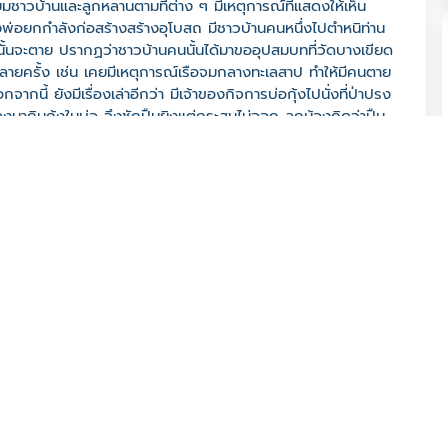
มชาวบ้านและลูกหลานตามที่ต่าง ๆ มีเหตุการณ์ที่แสดงให้เห็น
ลวงพ่อยกกำลังก่อสร้างสร้างอุโบสถ มีชาวบ้านคนหนึ่งไปตำหนิท่าน
นั้นจะตาย ปรากฏว่าชาวบ้านคนนั้นได้มาขออุปสมบทที่วัดบางเขียด
รย์หลายครั้ง เช่น เคยมีเหตุการณ์เรือจมกลางทะเลสาป ทำให้มีคนตาย
้ ยังมีเรื่องเล่าอีกว่า มีเจ้าของกิจการบ่อกุ้งไปนั่งที่ป่าปรง
งมากินกุ้งในบ่อ จึงชักปืนยิงแต่กระสุนไม่ออก ลูกน้องคิดว่าปืน
ห้เจ้าของบ่อกุ้งตกใจและรีบตะโกนเสียงดังขึ้นมาทันทีว่ากูเอง
ญหลวงพ่อยกด้วยเช่นกัน
0