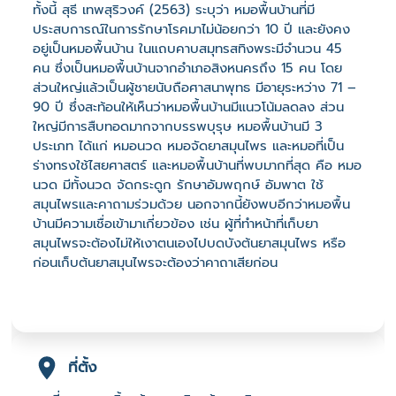
ทั้งนี้ สุธี เทพสุริวงค์ (2563) ระบุว่า หมอพื้นบ้านที่มี
ประสบการณ์ในการรักษาโรคมาไม่น้อยกว่า 10 ปี และยังคง
อยู่เป็นหมอพื้นบ้าน ในแถบคาบสมุทรสทิงพระมีจำนวน 45
คน ซึ่งเป็นหมอพื้นบ้านจากอำเภอสิงหนครถึง 15 คน โดย
ส่วนใหญ่แล้วเป็นผู้ชายนับถือศาสนาพุทธ มีอายุระหว่าง 71 –
90 ปี ซึ่งสะท้อนให้เห็นว่าหมอพื้นบ้านมีแนวโน้มลดลง ส่วน
ใหญ่มีการสืบทอดมากจากบรรพบุรุษ หมอพื้นบ้านมี 3
ประเภท ได้แก่ หมอนวด หมอจัดยาสมุนไพร และหมอที่เป็น
ร่างทรงใช้ไสยศาสตร์ และหมอพื้นบ้านที่พบมากที่สุด คือ หมอ
นวด มีทั้งนวด จัดกระดูก รักษาอัมพฤกษ์ อัมพาต ใช้
สมุนไพรและคาถามร่วมด้วย นอกจากนี้ยังพบอีกว่าหมอพื้น
บ้านมีความเชื่อเข้ามาเกี่ยวข้อง เช่น ผู้ที่ทำหน้าที่เก็บยา
สมุนไพรจะต้องไม่ให้เงาตนเองไปบดบังต้นยาสมุนไพร หรือ
ก่อนเก็บต้นยาสมุนไพรจะต้องว่าคาถาเสียก่อน
ที่ตั้ง