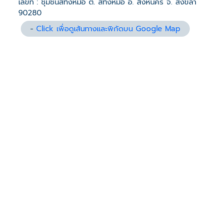
เลขที่ : ชุมชนสทิ้งหม้อ ต. สทิงหม้อ อ. สิงหนคร จ. สงขลา
90280
-
Click เพื่อดูเส้นทางและพิกัดบน Google Map