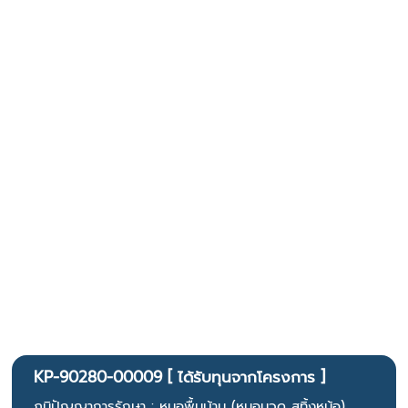
KP-90280-00009 [ ได้รับทุนจากโครงการ ]
ภูมิปัญญาการรักษา : หมอพื้นบ้าน (หมอนวด สทิ้งหม้อ)