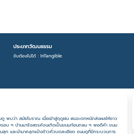
ประเภทวัฒนธรรม
จับต้องไม่ได้ : InTangible.
ู พบว่า สมัยโบราณ เมื่อเข้าสู่ฤดูฝน ฝนจะตกหนักส่งผลให้ชาว
ุดิบรอบ ๆ บ้านมารังสรรค์จนเกิดเป็นขนมก้อนกลม ๆ พอดีคำ ขนม
นสุก และนำมาคลุกแป้งข้าวคั่วบดละเอียด ขนมดูที่มีกระบวนการ