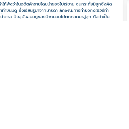
าให้ฟังว่าในอดีตค้าขายโดยนำของไปเร่ขาย จนกระทั่งมีลูกจึงคิด
นมาทำขนมดู ซึ่งเรียนรู้มาจากมารดา ลักษณะการทำยังคงใช้วิธีทำ
ยวน้ำตาล ปัจจุบันขนมดูของป้าถนอมได้ตกทอดมาสู่ลูก ถือว่าเป็น