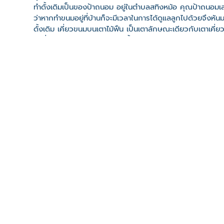
ทำดั้งเดิมเป็นของป้าถนอม อยู่ในตำบลสทิงหม้อ คุณป้าถนอมเล่
ว่าหากทำขนมอยู่ที่บ้านก็จะมีเวลาในการได้ดูแลลูกไปด้วยจึงหั
ดั้งเดิม เคี่ยวขนมบนเตาไม้ฟืน เป็นเตาลักษณะเดียวกับเตาเคี่
รุ่นที่ 3 ของการทำขนมดู ขนมพื้นบ้านของสทิงหม้อ
ที่ตั้ง
เลขที่ : เลขที่ 7 ต. สทิงหม้อ อ. สิงหนคร จ. สงขลา 90280
-
Click เพื่อดูเส้นทางและพิกัดบน Google Map