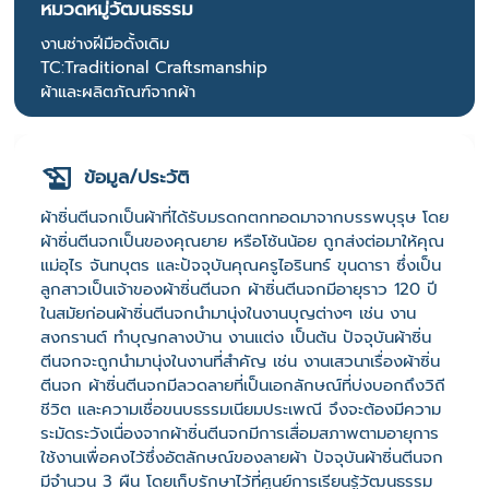
หมวดหมู่วัฒนธรรม
งานช่างฝีมือดั้งเดิม
TC:Traditional Craftsmanship
ผ้าและผลิตภัณฑ์จากผ้า
ข้อมูล/ประวัติ
ผ้าซิ่นตีนจกเป็นผ้าที่ได้รับมรดกตกทอดมาจากบรรพบุรุษ โดย
ผ้าซิ่นตีนจกเป็นของคุณยาย หรือโซ้นน้อย ถูกส่งต่อมาให้คุณ
แม่อุไร จันทบุตร และปัจจุบันคุณครูไอรินทร์ ขุนดารา ซึ่งเป็น
ลูกสาวเป็นเจ้าของผ้าซิ่นตีนจก ผ้าซิ่นตีนจกมีอายุราว 120 ปี
ในสมัยก่อนผ้าซิ่นตีนจกนำมานุ่งในงานบุญต่างๆ เช่น งาน
สงกรานต์ ทำบุญกลางบ้าน งานแต่ง เป็นต้น ปัจจุบันผ้าซิ่น
ตีนจกจะถูกนำมานุ่งในงานที่สำคัญ เช่น งานเสวนาเรื่องผ้าซิ่น
ตีนจก ผ้าซิ่นตีนจกมีลวดลายที่เป็นเอกลักษณ์ที่บ่งบอกถึงวิถี
ชีวิต และความเชื่อขนบธรรมเนียมประเพณี จึงจะต้องมีความ
ระมัดระวังเนื่องจากผ้าซิ่นตีนจกมีการเสื่อมสภาพตามอายุการ
ใช้งานเพื่อคงไว้ซึ่งอัตลักษณ์ของลายผ้า ปัจจุบันผ้าซิ่นตีนจก
มีจำนวน 3 ผืน โดยเก็บรักษาไว้ที่ศูนย์การเรียนรู้วัฒนธรรม