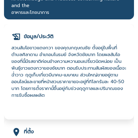
and the
อาหารและโภชนาการ
ข้อมูล/ประวัติ
สวนส้มโอขาวแตงกวา ของคุณกฤษณชัย ตั้งอยู่ในพื้นที่
ตำบลศิลาดาน อำเภอมโนรมย์ จังหวัดชัยนาท โดยผลส้มโอ
ของที่นี้มีรสชาติค่อนข้างความหวานอมเปรี้ยวนิดหน่อย เป็น
พันธุ์ขาวแตงกวาของชัยนาท ตอนรับประทานสัมผัสของเนื้อจะ
ฉ่ำวาว ฤดูเก็บเกี่ยวมีนาคม-เมษายน ส่วนใหญ่ขายอยู่ตาม
ออนไลน์และขายที่หน้าสวนราคาขายจะอยู่ที่กิโลกรัมละ 40-50
บาท โดยการตั้งราคานั้ขึ้นอยู่กับช่วงฤดูกาลและปริมาณของ
การรับซื้อผลผลิต
ที่ตั้ง