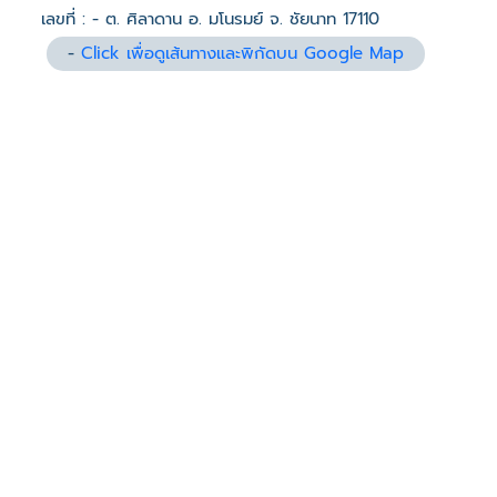
เลขที่ : - ต. ศิลาดาน อ. มโนรมย์ จ. ชัยนาท 17110
-
Click เพื่อดูเส้นทางและพิกัดบน Google Map