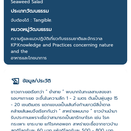
Seaweed Salad
ประเภทวัฒนธรรม
จับต้องได้ : Tangible.
หมวดหมู่วัฒนธรรม
ความรู้และแนวปฏิบัติเกี่ยวกับธรรมชาติและจักรวาล
KP:Knowledge and Practices concerning nature
and the
อาหารและโภชนาการ
ข้อมูล/ประวัติ
ชาวเกาะยอเรียกว่า “ ยำสาย ” พบมากในทะเลสาบสงขลา
รอบๆเกาะยอ จะขึ้นในความลึก 1 - 2 เมตร ต้นเป็นพุ่มสูง 15
- 20 เซนติเมตร แตกแขนงเป็นเส้นกิ่งก้านยาวมีสีน้ำตาล
คล้ายเส้นผมจึงเรียกกันว่า “ สาหร่ายผมนาง ” ชาวบ้านนำมา
รับประทานเพราะเชื่อว่าสามารถเป็นยารักษาโรค เช่น โรค
กระเพาะ ยาระบาย แก้โรคคอพอก สาหร่ายจะซื้อจากชาวบ้าน
สดกิโลกรัมละ 60 บาท แห้งกิโลกรัมละ 500 - 800 บาท