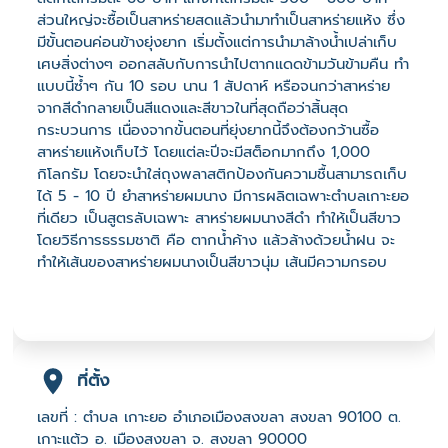
ส่วนใหญ่จะซื้อเป็นสาหร่ายสดแล้วนำมาทำเป็นสาหร่ายแห้ง ซึ่ง
มีขั้นตอนค่อนข้างยุ่งยาก เริ่มตั้งแต่การนำมาล้างน้ำเปล่าเก็บ
เศษสิ่งต่างๆ ออกสลับกับการนำไปตากแดดข้ามวันข้ามคืน ทำ
แบบนี้ซ้ำๆ กัน 10 รอบ นาน 1 สัปดาห์ หรือจนกว่าสาหร่าย
จากสีดำกลายเป็นสีแดงและสีขาวในที่สุดถือว่าสิ้นสุด
กระบวนการ เนื่องจากขั้นตอนที่ยุ่งยากนี้จึงต้องกว้านซื้อ
สาหร่ายแห้งเก็บไว้ โดยแต่ละปีจะมีสต็อกมากถึง 1,000
กิโลกรัม โดยจะนำใส่ถุงพลาสติกป้องกันความชื้นสามารถเก็บ
ได้ 5 - 10 ปี ยำสาหร่ายผมนาง มีการผลิตเฉพาะตำบลเกาะยอ
ที่เดียว เป็นสูตรลับเฉพาะ สาหร่ายผมนางสีดำ ทำให้เป็นสีขาว
โดยวิธีการธรรมชาติ คือ ตากน้ำค้าง แล้วล้างด้วยน้ำฝน จะ
ทำให้เส้นของสาหร่ายผมนางเป็นสีขาวนุ่ม เส้นมีความกรอบ
ที่ตั้ง
เลขที่ : ตำบล เกาะยอ อำเภอเมืองสงขลา สงขลา 90100 ต.
เกาะแต้ว อ. เมืองสงขลา จ. สงขลา 90000