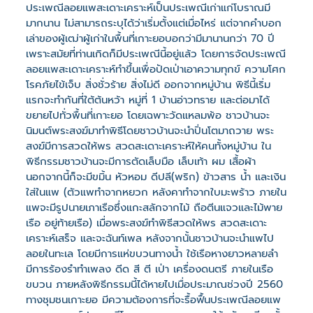
ประเพณีลอยแพสะเดาะเคราะห์เป็นประเพณีเก่าแก่โบราณมี
มากนาน ไม่สามารถระบุได้ว่าเริ่มตั้งแต่เมื่อไหร่ แต่จากคำบอก
เล่าของผู้เฒ่าผู้เก่าในพื้นที่เกาะยอบอกว่ามีมานานกว่า 70 ปี
เพราะสมัยที่ท่านเกิดก็มีประเพณีนี้อยู่แล้ว โดยการจัดประเพณี
ลอยแพสะเดาะเคราะห์ทำขึ้นเพื่อปัดเป่าเอาความทุกข์ ความโศก
โรคภัยไข้เจ็บ สิ่งชั่วร้าย สิ่งไม่ดี ออกจากหมู่บ้าน พิธีนี้เริ่ม
แรกจะทำกันที่ใต้ต้นหว้า หมู่ที่ 1 บ้านอ่าวทราย และต่อมาได้
ขยายไปทั่วพื้นที่เกาะยอ โดยเฉพาะวัดแหลมพ้อ ชาวบ้านจะ
นิมนต์พระสงฆ์มาทำพิธีโดยชาวบ้านจะนำปิ่นโตมาถวาย พระ
สงฆ์มีการสวดให้พร สวดสะเดาะเคราะห์ให้คนทั้งหมู่บ้าน ใน
พิธีกรรมชาวบ้านจะมีการตัดเล็บมือ เล็บเท้า ผม เสื้อผ้า
นอกจากนี้ก็จะมีขมิ้น หัวหอม ดีปลี(พริก) ข้าวสาร น้ำ และเงิน
ใส่ในแพ (ตัวแพทำจากหยวก หลังคาทำจากใบมะพร้าว ภายใน
แพจะมีรูปนายเภาเรือซึ่งแกะสลักจากไม้ ถือตีนแจวและไม้พาย
เรือ อยู่ท้ายเรือ) เมื่อพระสงฆ์ทำพิธีสวดให้พร สวดสะเดาะ
เคราะห์เสร็จ และจะฉันท์เพล หลังจากนั้นชาวบ้านจะนำแพไป
ลอยในทะเล โดยมีการแห่ขบวนทางน้ำ ใช้เรือหางยาวหลายลำ
มีการร้องรำทำเพลง ดีด สี ตี เป่า เครื่องดนตรี ภายในเรือ
ขบวน ภายหลังพิธีกรรมนี้ได้หายไปเมื่อประมาณช่วงปี 2560
ทางชุมชนเกาะยอ มีความต้องการที่จะรื้อฟื้นประเพณีลอยแพ