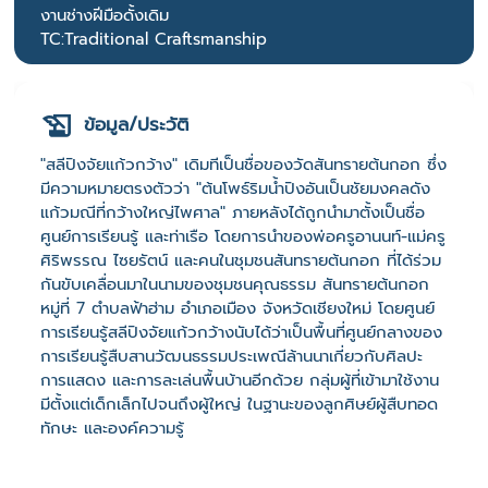
งานช่างฝีมือดั้งเดิม
TC:Traditional Craftsmanship
ข้อมูล/ประวัติ
"สลีปิงจัยแก้วกว้าง" เดิมทีเป็นชื่อของวัดสันทรายต้นกอก ซึ่ง
มีความหมายตรงตัวว่า "ต้นโพธ์ริมน้ำปิงอันเป็นชัยมงคลดัง
แก้วมณีที่กว้างใหญ่ไพศาล" ภายหลังได้ถูกนำมาตั้งเป็นชื่อ
ศูนย์การเรียนรู้ และท่าเรือ โดยการนำของพ่อครูอานนท์-แม่ครู
ศิริพรรณ ไซยรัตน์ และคนในชุมชนสันทรายต้นกอก ที่ได้ร่วม
กันขับเคลื่อนมาในนามของชุมชนคุณธรรม สันทรายต้นกอก
หมู่ที่ 7 ตำบลฟ้าฮ่าม อำเภอเมือง จังหวัดเชียงใหม่ โดยศูนย์
การเรียนรู้สลีปิงจัยแก้วกว้างนับได้ว่าเป็นพื้นที่ศูนย์กลางของ
การเรียนรู้สืบสานวัฒนธรรมประเพณีล้านนาเกี่ยวกับศิลปะ
การแสดง และการละเล่นพื้นบ้านอีกด้วย กลุ่มผู้ที่เข้ามาใช้งาน
มีตั้งแต่เด็กเล็กไปจนถึงผู้ใหญ่ ในฐานะของลูกศิษย์ผู้สืบทอด
ทักษะ และองค์ความรู้