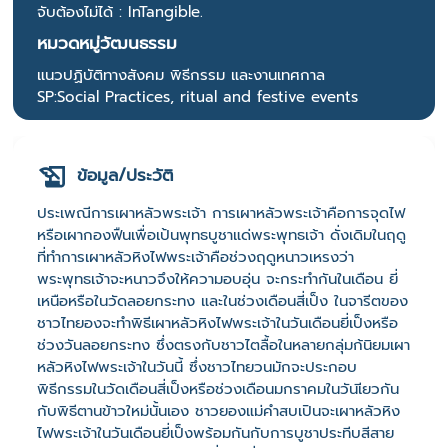
จับต้องไม่ได้ : InTangible.
หมวดหมู่วัฒนธรรม
แนวปฏิบัติทางสังคม พิธีกรรม และงานเทศกาล
SP:Social Practices, ritual and festive events
ข้อมูล/ประวัติ
ประเพณีการเผาหลัวพระเจ้า การเผาหลัวพระเจ้าคือการจุดไฟ
หรือเผากองฟืนเพื่อเป้นพุทธบูชาแด่พระพุทธเจ้า ดั่งเดิมในฤดู
ที่ทำการเผาหลัวหิงไฟพระเจ้าคือช่วงฤดูหนาวเหรงว่า
พระพุทธเจ้าจะหนาวจึงให้ความอบอุ่น จะกระทำกันในเดือน ยี่
เหนือหรือในวัดลอยกระทง และในช่วงเดือนสี่เป็ง ในจารีตของ
ชาวไทยองจะทำพิธีเผาหลัวหิงไฟพระเจ้าในวันเดือนยี่เป็งหรือ
ช่วงวันลอยกระทง ซึ่งตรงกับชาวไตลื้อในหลายกลุ่มก้นิยมเผา
หลัวหิงไฟพระเจ้าในวันนี้ ซึ่งชาวไทยวนมักจะประกอบ
พิธีกรรมในวัดเดือนสี่เป็งหรือช่วงเดือนมกราคมในวันเียวกัน
กับพิธีตานข้าวใหม่นั้นเอง ชาวยองแม่คำสบเปินจะเผาหลัวหิง
ไฟพระเจ้าในวันเดือนยี่เป็งพร้อมกันกับการบูชาประทีบสีสาย