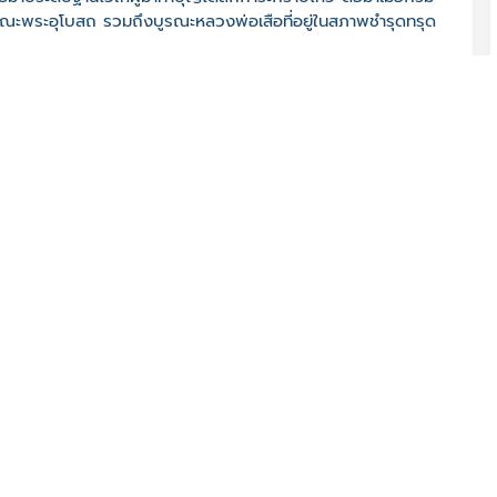
ูรณะพระอุโบสถ รวมถึงบูรณะหลวงพ่อเสือที่อยู่ในสภาพชำรุดทรุด
. พระนครศรีอยุธยา 13000