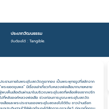
ประเภทวัฒนธรรม
จับต้องได้ : Tangible.
ระประธานภายในพระอุโบสถวัดภูเขาทอง เป็นพระพุทธรูปที่สลักจาก
า “พระยอดขุนพล” มีเรื่องเล่าเกี่ยวกับหลวงพ่อเสือมากมายหลาย
 มีผู้พบเห็นเสือเดินผ่านมาในบริเวณพระอุโบสถที่เหลือเพียงซากปรัก
ข้าไปที่หลังองค์หลวงพ่อเสือ ช่วงก่อนการบูรณะพระอุโบสถวัด
พ่อเสือและพระประธานของพระอุโบสถลงไปใต้ดิน ชาวบ้านเรียก
หลายมาประดิษฐานไว้ให้ผู้มาทำบุญได้สักการะกราบไหว้ ต่อมาเมื่อกรม