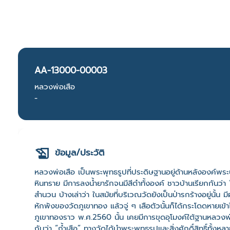
AA-13000-00003
หลวงพ่อเสือ
-
ข้อมูล/ประวัติ
หลวงพ่อเสือ เป็นพระพุทธรูปที่ประดิษฐานอยู่ด้านหลังองค์พ
หินทราย มีการลงน้ำยารักจนมีสีดำทั้งองค์ ชาวบ้านเรียกกันว่
สำนวน บ้างเล่าว่า ในสมัยที่บริเวณวัดยังเป็นป่ารกร้างอยู่นั้น
หักพังของวัดภูเขาทอง แล้วจู่ ๆ เสือตัวนั้นก็ได้กระโดดหายเ
ภูเขาทองราว พ.ศ.2560 นั้น เคยมีการขุดอุโมงค์ใต้ฐานหลวง
กันว่า “ถ้ำเสือ” ทางวัดได้นำพระพุทธรูปและสิ่งศักดิ์สิทธิ์ทั้ง