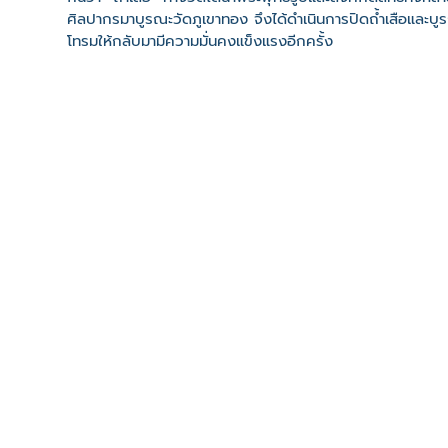
ศิลปากรมาบูรณะวัดภูเขาทอง จึงได้ดำเนินการปิดถ้ำเสือและบ
โทรมให้กลับมามีความมั่นคงแข็งแรงอีกครั้ง
ที่ตั้ง
เลขที่ : ตำบลภูเขาทอง ต. ภูเขาทอง อ. พระนครศรีอยุธยา จ
-
Click เพื่อดูเส้นทางและพิกัดบน Google Map