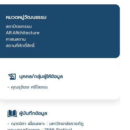
หมวดหมู่วัฒนธรรม
สถาปัตยกรรม
AR:ARchitecture
ศาสนสถาน
สถานที่ศักดิ์สิทธิ์
บุคคล/กลุ่มผู้ให้ข้อมูล
- คุณรุจิเรช ศรีโสภณ
ผู้บันทึกข้อมูล
- ญาณิศา เผื่อนเพาะ : มหาวิทยาลัยราชภัฏ