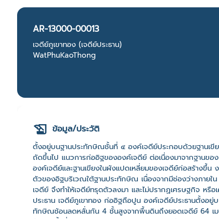
AR-13000-00013
เจดีย์ภูเขาทอง (เจดีย์ประธาน)
WatPhuKaoThong
ข้อมูล/ประวัติ
ตั้งอยู่บนฐานประทักษิณชั้นที่ ๔ องค์เจดีย์ประกอบด้วยฐานเขี
ถัดขึ้นไป แนวการก่ออิฐขององค์เจดีย์ ต่อเนื่องมาจากฐานของการบ
องค์เจดีย์และฐานเขียงในผังแปดเหลี่ยมของเจดีย์ก่อสร้างขึ้น ง
ตัวของอิฐบริเวณใต้ฐานประทักษิณ เนื่องจากมีช่องว่างภายใน 
เจดีย์ จึงทำให้เจดีย์ทรุดตัวลงมา และไม่ปรากฏเศรษฐกิจ หรือ
ประธาน เจดีย์ภูเขาทอง ก่ออิฐถือปูน องค์เจดีย์ประธานตั้งอยู่
ทักษิณช้อนลดหลั่นกัน 4 ชั้นสูงจากพื้นดินถึงยอดเจดีย์ 64 เ