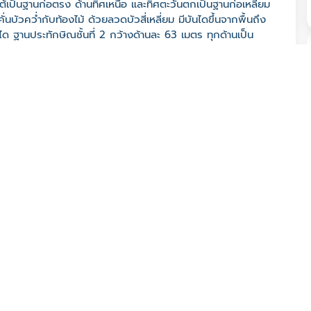
ใต้เป็นฐานก่อตรง ด้านทิศเหนือ และทิศตะวันตกเป็นฐานก่อเหลียม
ั่นบัวคว่ำกับท้องไม้ ด้วยลวดบัวสี่เหลี่ยม มีบันไดขึ้นจากพื้นถึง
นได ฐานประทักษิณชั้นที่ 2 กว้างด้านละ 63 เมตร ทุกด้านเป็น
ระทักษิณ ทุกมุมมีเสาหัวเม็ดยึดแนวระเบียงไว้ ชุดฐานด้านใน
งไม้ลวดบัวสี่เหลี่ยม เหนือลวดบัวขึ้นไปเป็นท้องไม้คาดด้วยบัว
งด้านละ 49.40 เมตร ทุกต้านเป็นสี่เหลี่ยมย่อเก็จ (เพิ่มมุม) ใน
ฐานประทักษิณชั้นที่ 3 ทุกมุมมีเสาหัวเม็ดยึดแนวระเบียงไว้ ชุดฐาน
ปเป็นบัวคว่ำ ถัดจากบัวคว่ำเป็นเส้นลวดต่อด้วยท้องไม้ บนระนาบ
ะดานบน มีบันไดทุกด้าน ฐานประทักษิณชั้นที่ 4 กว้างต้านละ
บนฐานประทักษิณชั้นที่ 4 ทุกมุมมีเสาหัวเม็ดยึดแนวระเบียงไว้
 (กรมศิลปากร สำนักงานโบราณคดีและพิพิธภัณฑสถานแห่งชาติที่
ย่างเห็นได้ชัด ว่าเจดีย์วัดภูเขาทองไม่มีการเปลี่ยนแปลง จน
ต่อเติมปล้องไฉน ปลี และลูกแก้ว โดยเฉพาะลูกแก้วทําด้วยทอง
ในคราวฉลองพุทธศตวรรษที่ 25 แม้ว่าจะได้รับการบูรณะแล้ว แต่
ดยทาสีขาว ”ครั้นรุ่งเช้าเข้าเป็นวันอุโบสถ เจริญรสธรรมาบูชาฉลอง
โรจน์สันโดษเด่น เป็นที่เล่นนาวาคงคาใส ที่พื้นลานฐานบัทม์ถัดบันได
วงแขวงกำแพงกั้น ที่องค์ก่อย่อเหลี่ยมสลับกัน เป็นสามชั้นเชิง
้นชั้นสาม ประทักษิณจินตนาพยายาม ได้เสร็จสามรอบคำนับอภิวันท์
เป็นลมทักขิณาวัฏน่าอัศจรรย์ แต่ทุกวันนี้ชราหนักหนานัก ทั้ง
องสมุดดิจิทัลวชิรญาณ: 2465: ออนไลน์)