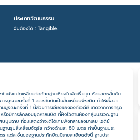
ประเภทวัฒนธรรม
จับต้องได้ : Tangible.
ยงในผังแปดเหลี่ยมต่อด้วยฐานเชียงในผังเพิ่มมุม ช้อนลดหลั่นกัน
ูรณะครั้งที่ 1 ลดหลั่นกันเป็นขั้นเหมือนพีระมิด ทำให้เชื่อว่า
านบูรณะครั้งที่ 1 นี้ส่วนการเอียงขององค์เจดีย์ เกิดจากการทรุด
หรือมีการลักลอบขุดหาสมบัติ ที่ฝังไว้ตามห้องกลุ่มบริเวณฐาน
เศษปูนฉาบ ที่จะแสดงว่าจะดีได้เคยพังทลายลงมาเลย เจดีย์
บนฐานรูปสี่เหลี่ยมจัตุรัส กว้างด้านละ 80 เมตร ทำเป็นฐานประ
มตร แต่ละชั้นของฐานประทักษิณมีรายละเอียดดังนี้ ฐานประ