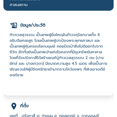
ศาสนสถาน
ข้อมูล/ประวัติ
ท้าวเวสสุวรรณ เป็นเทพผู้ยิ่งใหญ่ในท้าวจตุโลกบาลทั้ง 4
อธิบดีแห่งอสูร โดยเป็นเทพผู้ปกป้องพระพุทธศาสนา และ
เป็นเทพผู้คุ้มครองโลกมนุษย์ คอยปัดเป่าสิ่งไม่ดีออกไปจาก
ชีวิต อีกทั้งยังเป็นเทพเจ้าแห่งโชคลาภที่มีขุมทรัพย์มหาศาล
โดยที่วัดปรังกาสีได้สร้างองค์ปู่ท้าวเวสสุวรรณ 2 ตน (ปาง
ยักษ์ และ ปางเทวดา) มีขนาดความสูง 4.5 เมตร เพื่อเป็นการ
เชิญชวนให้ผู้มีจิตศรัทธาเข้ามากราบไหว้ขอพร ที่เชิงเขาเจดีย์
องค์ชาย
ที่ตั้ง
เลขที่ : ปรังกาสี ต. ท่าขนุน อ. ทองผาภูมิ จ. กาญจนบุรี