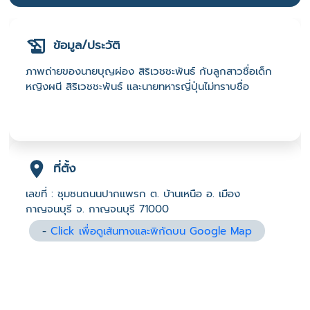
ข้อมูล/ประวัติ
ภาพถ่ายของนายบุญผ่อง สิริเวชชะพันธ์ กับลูกสาวชื่อเด็ก
หญิงผนี สิริเวชชะพันธ์ และนายทหารญี่ปุ่นไม่ทราบชื่อ
ที่ตั้ง
เลขที่ : ชุมชนถนนปากแพรก ต. บ้านเหนือ อ. เมือง
กาญจนบุรี จ. กาญจนบุรี 71000
-
Click เพื่อดูเส้นทางและพิกัดบน Google Map