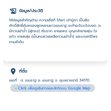
ข้อมูล/ประวัติ
ให้ข้อมูลสำคัญด้าน ความเชื่อที่ ได้แก่ เจ้าปู่ตา เป็นสิ่ง
ศักดิ์สิทธิ์คุ้มครองลูกหลานชาวเขมราฐ จะทำอะไรจะไปบอก จะ
มีกวนเข้าจ้ำ (ผู้ทรง) เริ่มจาก ยายแพง บุญกล้ายายพุ่น ใจ
แก้ว ยายหลุ่ย (เป็นคนช่วยเหลือกวนเข้าจ้ำ) และนางศรีไพร
ตามลำดับ
ที่ตั้ง
เลขที่ : ต. เขมราฐ อ. เขมราฐ จ. อุบลราชธานี 34170
-
Click เพื่อดูเส้นทางและพิกัดบน Google Map