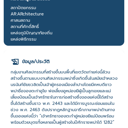
สถาปัตยกรรม
AR:ARchitecture
ศาสนสถาน
สถานที่ศักดิ์สิทธิ์
แหล่งภูมิปัญญาท้องถิ่น
แหล่งพิธีกรรม
ข้อมูล/ประวัติ
กลุ่มงานศิลปกรรมที่สร้างขึ้นบนพื้นที่เขตวัดเก่าแห่งนี้ล้วน
สร้างขึ้นตามแบบงานศิลปกรรมพม่าซึ่งเกิดขึ้นในสมัยเจ้าหลวง
นรนันท์ชัยชวลิตเป็นเจ้าผู้ครองเมืองลำปางโดยมีคหบดีชาว
พม่าชื่อจองตะก่าอูโย พ่อเลี้ยงอูหม่องยีผู้เป็นลูกเขยและแม่
เลี้ยงป้อมเป็นเจ้าศรัทธาในการก่อสร้างซึ่งจองแห่งนี้ได้สร้าง
ขึ้นได้สร้างขึ้นราว พ.ศ. 2443 และได้มีการบูรณะซ่อมแซมใน
ช่วง พ.ศ. 2463 ดังปรากฏหลักฐานจารึกภาษาพม่าด้านทาง
ขึ้นจองแห่งนี้ว่า “เจ้าศรัทธาจองตะก๋าอู่หม่องยีแม่ป้อมพร้อม
พร้อมด้วยบุตรทั้งหลายเป็นผู้สร้างในปีศักราชพม่าได้ 1282”