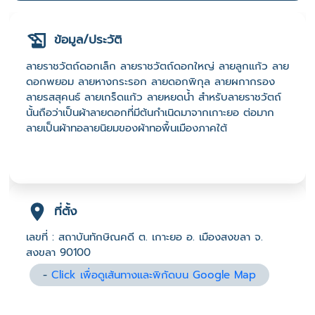
ข้อมูล/ประวัติ
ลายราชวัตถ์ดอกเล็ก ลายราชวัตถ์ดอกใหญ่ ลายลูกแก้ว ลาย
ดอกพยอม ลายหางกระรอก ลายดอกพิกุล ลายผกากรอง
ลายรสสุคนธ์ ลายเกร็ดแก้ว ลายหยดน้ำ สำหรับลายราชวัตถ์
นั้นถือว่าเป็นผ้าลายดอกที่มีต้นกำเนิดมาจากเกาะยอ ต่อมาก
ลายเป็นผ้าทอลายนิยมของผ้าทอพื้นเมืองภาคใต้
ที่ตั้ง
เลขที่ : สถาบันทักษิณคดี ต. เกาะยอ อ. เมืองสงขลา จ.
สงขลา 90100
-
Click เพื่อดูเส้นทางและพิกัดบน Google Map