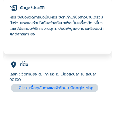
ข้อมูล/ประวัติ
หอระฆังของวัดท้ายยอเป็นหอระฆังที่เก่าแก่ซึ่งชาวบ้านได้ร่วม
มือร่วมแรงและร่วมใจกันสร้างกันมาเพื่อเป็นเครื่องยึดเหนี่ยว
และใช้ประกอบพิธีการงานบุญ. บ่อน้ำพิบูลสงครามหรือบ่อน้ำ
ศักดิ์สิทธิ์เกาะยอ
ที่ตั้ง
เลขที่ : วัดท้ายยอ ต. เกาะยอ อ. เมืองสงขลา จ. สงขลา
90100
-
Click เพื่อดูเส้นทางและพิกัดบน Google Map