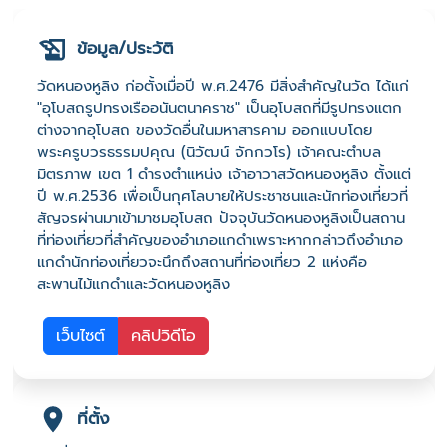
ข้อมูล/ประวัติ
วัดหนองหูลิง ก่อตั้งเมื่อปี พ.ศ.2476 มีสิ่งสำคัญในวัด ได้แก่
"อุโบสถรูปทรงเรืออนันตนาคราช" เป็นอุโบสถที่มีรูปทรงแตก
ต่างจากอุโบสถ ของวัดอื่นในมหาสารคาม ออกแบบโดย
พระครูบวรธรรมปคุณ (นิวัฒน์ จักกวโร) เจ้าคณะตำบล
มิตรภาพ เขต 1 ดำรงตำแหน่ง เจ้าอาวาสวัดหนองหูลิง ตั้งแต่
ปี พ.ศ.2536 เพื่อเป็นกุศโลบายให้ประชาชนและนักท่องเที่ยวที่
สัญจรผ่านมาเข้ามาชมอุโบสถ ปัจจุบันวัดหนองหูลิงเป็นสถาน
ที่ท่องเที่ยวที่สำคัญของอำเภอแกดำเพราะหากกล่าวถึงอำเภอ
แกดำนักท่องเที่ยวจะนึกถึงสถานที่ท่องเที่ยว 2 แห่งคือ
สะพานไม้แกดำและวัดหนองหูลิง
เว็บไซต์
คลิปวิดีโอ
ที่ตั้ง