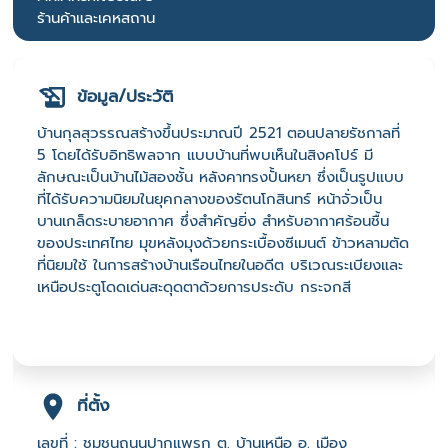
ร้านค้าและเคหสถาน
ข้อมูล/ประวัติ
บ้านกุลสุวรรณสร้างขึ้นประมาณปี 2521 ตอนปลายรัชกาลที่
5 โดยได้รับอิทธิพลจาก แบบบ้านที่พบเห็นในสิงคโปร์ มี
ลักษณะเป็นบ้านไม้สองชั้น หลังคาทรงปั้นหยา ซึ่งเป็นรูปแบบ
ที่ได้รับความนิยมในยุคกลางของรัตนโกสินทร์ หน้าจั่วเป็น
บานเกล็ดระบายอากาศ ซึ่งสำคัญยิ่ง สำหรับอากาศร้อนชื้น
ของประเทศไทย มุขหลังมุงด้วยกระเบื้องซีเมนต์ ข้าวหลามตัด
ที่นิยมใช้ ในการสร้างบ้านเรือนไทยในอดีต บริเวณระเบียงและ
เหนือประตูโดดเด่นสะดุดตาด้วยการประดับ กระจกสี
ที่ตั้ง
เลขที่ : ชุมชนถนนปากแพรก ต. บ้านเหนือ อ. เมือง