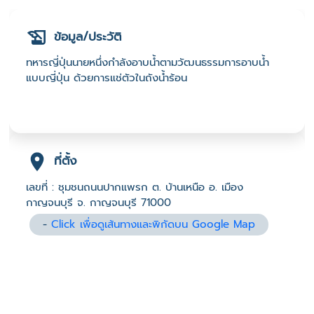
ข้อมูล/ประวัติ
ทหารญี่ปุ่นนายหนึ่งกำลังอาบน้ำตามวัฒนธรรมการอาบน้ำ
แบบญี่ปุ่น ด้วยการแช่ตัวในถังน้ำร้อน
ที่ตั้ง
เลขที่ : ชุมชนถนนปากแพรก ต. บ้านเหนือ อ. เมือง
กาญจนบุรี จ. กาญจนบุรี 71000
-
Click เพื่อดูเส้นทางและพิกัดบน Google Map