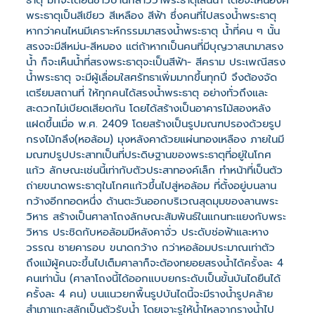
ธาตุ มักจะได้ยินชาวบ้านกล่าวว่าพระธาตุเล่นน้ำ โดยจะเห็นองค์
พระธาตุเป็นสีเขียว สีเหลือง สีฟ้า ซึ่งคนที่ไปสรงน้ำพระธาตุ
หากว่าคนไหนมีเคราะห์กรรมมาสรงน้ำพระธาตุ น้ำที่คน ๆ นั้น
สรงจะมีสีหม่น-สีหมอง แต่ถ้าหากเป็นคนที่มีบุญวาสนามาสรง
น้ำ ก็จะเห็นน้ำที่สรงพระธาตุจะเป็นสีฟ้า- สีคราม ประเพณีสรง
น้ำพระธาตุ จะมีผู้เลื่อมใสศรัทธาเพิ่มมากขึ้นทุกปี จึงต้องจัด
เตรียมสถานที่ ให้ทุกคนได้สรงน้ำพระธาตุ อย่างทั่วถึงและ
สะดวกไม่เบียดเสียดกัน โดยได้สร้างเป็นอาคารไม้สองหลัง
แฝดขึ้นเมื่อ พ.ศ. 2409 โดยสร้างเป็นรูปมณฑปรองด้วยรูป
กรงไม้กลึง(หอล้อม) มุงหลังคาด้วยแผ่นทองเหลือง ภายในมี
มณฑปรูปประสาทเป็นที่ประดิษฐานของพระธาตุที่อยู่ในโกศ
แก้ว ลักษณะเช่นนี้เท่ากับตัวประสาทองค์เล็ก ทำหน้าที่เป็นตัว
ถ่ายขนาดพระธาตุในโกศแก้วขึ้นไปสู่หอล้อม ที่ตั้งอยู่บนลาน
กว้างอีกทอดหนึ่ง ด้านตะวันออกบริเวณสุดมุมของลานพระ
วิหาร สร้างเป็นศาลาโถงลักษณะสัมพันธ์ในแกนทะแยงกับพระ
วิหาร ประชิดกับหอล้อมมีหลังคาจั่ว ประดับช่อฟ้าและหาง
วรรณ ชายคารอบ ขนาดกว้าง กว่าหอล้อมประมาณเท่าตัว
ถึงแม้ผู้คนจะขึ้นไปเต็มศาลาก็จะต้องทยอยสรงน้ำได้ครั้งละ 4
คนเท่านั้น (ศาลาโถงนี้ได้ออกแบบยกระดับเป็นขั้นบันไดยืนได้
ครั้งละ 4 คน) บนแนวยกพื้นรูปบันไดนี้จะมีรางน้ำรูปคล้าย
สำเภาแกะสลักเป็นตัวรับน้ำ โดยเจาะรูให้น้ำไหลจากรางน้ำไป