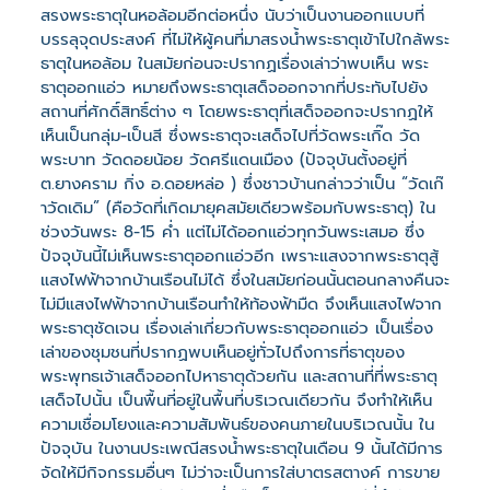
สรงพระธาตุในหอล้อมอีกต่อหนึ่ง นับว่าเป็นงานออกแบบที่
บรรลุจุดประสงค์ ที่ไม่ให้ผู้คนที่มาสรงน้ำพระธาตุเข้าไปใกล้พระ
ธาตุในหอล้อม ในสมัยก่อนจะปรากฏเรื่องเล่าว่าพบเห็น พระ
ธาตุออกแอ่ว หมายถึงพระธาตุเสด็จออกจากที่ประทับไปยัง
สถานที่ศักดิ์สิทธิ์ต่าง ๆ โดยพระธาตุที่เสด็จออกจะปรากฏให้
เห็นเป็นกลุ่ม-เป็นสี ซึ่งพระธาตุจะเสด็จไปที่วัดพระเกิ๊ด วัด
พระบาท วัดดอยน้อย วัดศรีแดนเมือง (ปัจจุบันตั้งอยู่ที่
ต.ยางคราม กิ่ง อ.ดอยหล่อ ) ซึ่งชาวบ้านกล่าวว่าเป็น “วัดเก๊
าวัดเดิม” (คือวัดที่เกิดมายุคสมัยเดียวพร้อมกับพระธาตุ) ใน
ช่วงวันพระ 8-15 ค่ำ แต่ไม่ได้ออกแอ่วทุกวันพระเสมอ ซึ่ง
ปัจจุบันนี้ไม่เห็นพระธาตุออกแอ่วอีก เพราะแสงจากพระธาตุสู้
แสงไฟฟ้าจากบ้านเรือนไม่ได้ ซึ่งในสมัยก่อนนั้นตอนกลางคืนจะ
ไม่มีแสงไฟฟ้าจากบ้านเรือนทำให้ท้องฟ้ามืด จึงเห็นแสงไฟจาก
พระธาตุชัดเจน เรื่องเล่าเกี่ยวกับพระธาตุออกแอ่ว เป็นเรื่อง
เล่าของชุมชนที่ปรากฏพบเห็นอยู่ทั่วไปถึงการที่ธาตุของ
พระพุทธเจ้าเสด็จออกไปหาธาตุด้วยกัน และสถานที่ที่พระธาตุ
เสด็จไปนั้น เป็นพื้นที่อยู่ในพื้นที่บริเวณเดียวกัน จึงทำให้เห็น
ความเชื่อมโยงและความสัมพันธ์ของคนภายในบริเวณนั้น ใน
ปัจจุบัน ในงานประเพณีสรงน้ำพระธาตุในเดือน 9 นั้นได้มีการ
จัดให้มีกิจกรรมอื่นๆ ไม่ว่าจะเป็นการใส่บาตรสตางค์ การขาย