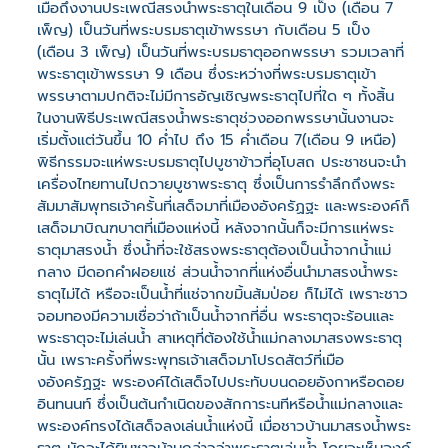
เมื่อถึงงานประเพณีสรงน้ำพระธาตุในเดือน 9 เป็ง (เดือน 7
เพ็ญ) เป็นวันที่พระบรมธาตุเข้าพรรษา กับเดือน 5 เป็ง
(เดือน 3 เพ็ญ) เป็นวันที่พระบรมธาตุออกพรรษา รวมเวลาที่
พระธาตุเข้าพรรษา 9 เดือน ซึ่งระหว่างที่พระบรมธาตุเข้า
พรรษาตามปกติจะไม่มีการอัญเชิญพระธาตุไปที่ใด ๆ ทั้งสิ้น
ในงานพิธีประเพณีสรงน้ำพระธาตุช่วงออกพรรษานั้นงานจะ
เริ่มตั้งแต่วันขึ้น 10 ค่ำไป ถึง 15 ค่ำเดือน 7(เดือน 9 เหนือ)
พิธีกรรมจะแห่พระบรมธาตุไปบูชาข้าวที่อุโบสถ ประชาชนจะนำ
เครื่องไทยทานไปถวายบูชาพระธาตุ ซึ่งเป็นการรำลึกถึงพระ
สัมมาสัมพุทธเจ้าครั้นที่เสด็จมาที่เมืองอังครัฏฐะ และพระองค์ก็
เสด็จมาบิณฑบาตที่เมืองแห่งนี้ หลังจากนั้นก็จะมีการแห่พระ
ธาตุมาสรงน้ำ ซึ่งน้ำที่จะใช้สรงพระธาตุต้องเป็นน้ำจากน้ำแม่
กลาง มีดอกคำฝอยแช่ ส่วนน้ำจากที่แห่งอื่นนำมาสรงน้ำพระ
ธาตุไม่ได้ หรือจะเป็นน้ำที่แช่จากขมิ้นส้มป่อย ก็ไม่ได้ เพราะชาว
จอมทองมีความเชื่อว่าถ้าเป็นน้ำจากที่อื่น พระธาตุจะร้อนและ
พระธาตุจะไม่เล่นน้ำ สาเหตุที่ต้องใช้น้ำแม่กลางมาสรงพระธาตุ
นั้น เพราะครั้งที่พระพุทธเจ้าเสด็จมาโปรดสัตว์ที่เมือ
งอังครัฏฐะ พระองค์ได้เสด็จไปประทับบนดอยอังกาหรือดอย
อินทนนท์ ซึ่งเป็นต้นกำเนิดของสักการะนทีหรือน้ำแม่กลางและ
พระองค์ทรงได้เสด็จลงเล่นน้ำแห่งนี้ เมื่อชาวบ้านมาสรงน้ำพระ