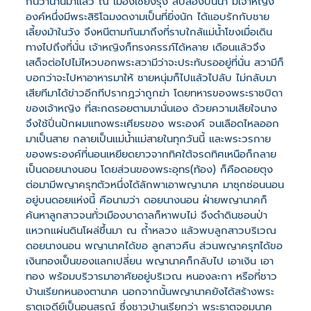
กันว่านานมาแล้ว ณ เมืองเชียงรุ่ง สิบสองปันนา มีเจ้าหญิง
องค์หนึ่งมีพระสิริโฉมงดงามเป็นที่ยิ่งนัก ได้แอบรักกับชาย
เลี้ยงม้าในวัง จึงหนีตามกันมาถึงที่ราบใกล้แม่น้ำโขงเมื่อเดิน
ทางไปถึงที่นั่น เจ้าหญิงก็ทรงครรภ์ได้หลาย เดือนแล้วจึง
เสด็จต่อไปไม่ไหวบอกพระสวามีว่าจะประทับรออยู่ที่นั่น สวามีก็
บอกว่าจะไปหาอาหารมาให้ ชายหนุ่มก็ไปแล้วไปลับ ไม่กลับมา
เสียทีมาได้ข่าวอีกทีปรากฏว่าถูกฆ่า โดยทหารของพระราชบิดา
ของเจ้าหญิง ที่สะกดรอยตามมานั่นเอง ด้วยความเสียใจนาง
จึงใช้ปิ่นปักผมแทงพระเศียรของ พระองค์ จนเลือดไหลออก
มาเป็นสาย กลายเป็นแม่น้ำแม่สายในทุกวันนี้ และพระวรกาย
ของพระองค์ที่นอนเหยียดยาวจากทิศใต้จรดทิศเหนือก็กลาย
เป็นดอยนางนอน โดยส่วนของพระอุทร(ท้อง) ก็คือดอยตุง
ต่อมามีพญาครุฑตัวหนึ่งได้ลักพาเอาพญานาค มาซุกซ่อนนอน
อยู่บนดอยแห่งนี้ คือนามว่า ดอยนางนอน ฝ่ายพญานาคก็
ค้นหาลูกสาวจนทั่วเมืองบาดาลก็หาพบไม่ จึงดำดินชอนป่า
แหวกแผ่นดินโผล่ขึ้นมา ณ ถ้ำหลวง แล้วพบลูกสาวบริเวณ
ดอยนางนอน พญานาคได้ขอ ลูกสาวคืน ส่วนพญาครุฑได้ขอ
เงินทองเป็นของแลกเปลี่ยน พญานาคก็กลับไป เอาเงิน เอา
ทอง พร้อมบริวารมาอาศัยอยู่บริเวณ หนองละกา หรือที่ชาว
บ้านเรียกหนองตานาค นอกจากนั้นพญานาคยังได้สร้างพระ
ธาตุเจดีย์เป็นอนุสรณ์ ซึ่งชาวบ้านเรียกว่า พระธาตุจอมนาค