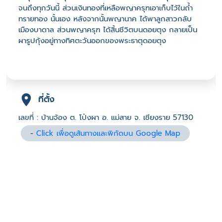
จนถึงทุกวันนี้ ส่วนเงินทองที่เหลือพญาครุฑเอาเก็บไว้ในถ้ำ
ทรายทอง นั้นเอง หลังจากนั้นพญานาค ได้พาลูกสาวกลับ
เมืองบาดาล ส่วนพญาครุฑ ได้สิ้นชีวิตบนดอยตุง กลายเป็น
ผารูปกุ้งอยู่ทางทิศตะวันออกของพระธาตุดอยตุง
ที่ตั้ง
เลขที่ : บ้านจ้อง ต. โป่งผา อ. แม่สาย จ. เชียงราย 57130
-
Click เพื่อดูเส้นทางและพิกัดบน Google Map