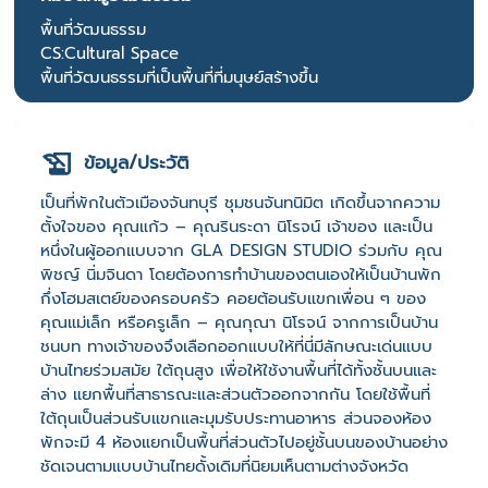
พื้นที่วัฒนธรรม
CS:Cultural Space
พื้นที่วัฒนธรรมที่เป็นพื้นที่ที่มนุษย์สร้างขึ้น
ข้อมูล/ประวัติ
เป็นที่พักในตัวเมืองจันทบุรี ชุมชนจันทนิมิต เกิดขึ้นจากความ
ตั้งใจของ คุณแก้ว – คุณรินระดา นิโรจน์ เจ้าของ และเป็น
หนึ่งในผู้ออกแบบจาก GLA DESIGN STUDIO ร่วมกับ คุณ
พิชญ์ นิ่มจินดา โดยต้องการทำบ้านของตนเองให้เป็นบ้านพัก
กึ่งโฮมสเตย์ของครอบครัว คอยต้อนรับแขกเพื่อน ๆ ของ
คุณแม่เล็ก หรือครูเล็ก – คุณกุณา นิโรจน์ จากการเป็นบ้าน
ชนบท ทางเจ้าของจึงเลือกออกแบบให้ที่นี่มีลักษณะเด่นแบบ
บ้านไทยร่วมสมัย ใต้ถุนสูง เพื่อให้ใช้งานพื้นที่ได้ทั้งชั้นบนและ
ล่าง แยกพื้นที่สาธารณะและส่วนตัวออกจากกัน โดยใช้พื้นที่
ใต้ถุนเป็นส่วนรับแขกและมุมรับประทานอาหาร ส่วนจองห้อง
พักจะมี 4 ห้องแยกเป็นพื้นที่ส่วนตัวไปอยู่ชั้นบนของบ้านอย่าง
ชัดเจนตามแบบบ้านไทยดั้งเดิมที่นิยมเห็นตามต่างจังหวัด