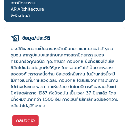
สถาปัตยกรรม
AR:ARchitecture
พิพิธภัณฑ์
ข้อมูล/ประวัติ
ประวัติและความเป็นมาของบ้านมีบทบาทและความสำคัญต่อ
ชุมชน จากรูปแบบและลักษณะทางสถาปัตยกรรมของ
ครอบครัวคุณถนัด คุณกานดา กิจมงคล ซึ่งทั้งสองได้เสีย
ชีวิตไปแล้วแต่ปลูกฝังให้ลูกๆในครอบครัวได้เป็นบาทหลวง
สององค์ ภราดาหนึ่งท่าน ซิสเตอร์หนึ่งท่าน ในบ้านหลังนี้จะมี
ไม้กางเขนที่บาทหลวงเฉลิม กิจมงคล ได้สะสมจากการเดินทาง
ไปต่างประเทศหลาย ๆ แห่งด้วย กันโดยมีการเริ่มสะสมตั้งแต่
ปีคริสตศักราช 1987 ถึงปัจจุบัน เป็นเวลา 37 ปีมาแล้ว โดย
มีทั้งหมดมากกว่า 1,500 อัน กางเขนคือสัญลักษณ์ของความ
หวังนำไปสู่สิริมงคล
คลิปวิดีโอ