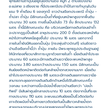
พุทธสถานถ้ำปุ่มนี้อยู่ในเขตบ้านดง หมู่ที่ 2 ตำบลโป่งงาม
อ.แม่สาย จ.เชียงราย ที่่มีประเพณีประจำปีในการทำบุญในวัน
แรม 9 ค่ำเดือน 6 ของทุกปี ชาวบ้านเรียกประเพณี ถ้ำปุ่ม -
ถ้ำปลา ถ้ำปุ่ม มีลักษณะเป็นถ้ำที่อยู่บนหน้าผาสูงจากพื้นดิน
ประมาณ 30 เมตร ทางขึ้นเป็นบันได 73 ขั้น ลึกประมาณ 132
เมตร ถ้ำนี้มีลักษณะเด่น คือ บริเวณเหนือทางเดินก่อนเข้าถ้ำ
จะปรากฎรูปปั้นสิงห์ อายุประมาณ 200 ปี ตั้งเด่นตรงหน้าหัน
หน้าไปทางทิศเหนือสูงขึ้นไป ประมาณ 16 เมตร นอกจากนี้
ภายในถ้ำยังมีหินงอกเป็นปุ่ม (ทรงพุ่มข้าวบิณฑ์) เด่นชัดชาว
บ้านจึงเรียกถ้ำนี้ว่า ถ้ำปุ่ม ภายใน มีพระพุทธรูปประดิษฐานอยู่
ให้นักท่องเที่ยวมาสักการะบูชาด้วยภายในถ้ำ เมื่อเดินเข้าไประยะ
ประมาณ 60 เมตรจะมีทางเดินด้านขวามือจะพบหน้าผาสูง
ประมาณ 3.80 เมตรกว้างประมาณ 1.50 เมตร มีลักษณะเป็น
หินย้อยติดหน้าผาติดต่อกันคล้ายน้ำตกสวยงามมาก เมื่อเดิน
เข้าไประยะทางประมาณ 88 เมตรจะมีทางเดินแยกทางขวามือ
สามารถทะลุออกทางเดินเดิมอีกด้านหนึ่งได้ในลักษณะครึ่ง
วงกลม ระหว่างทางนี้จะมีบ่อน้ำซึ่งชาวบ้านเรียกว่า "บ่อน้ำ
ทิพย์" มีเส้นผ่าศูนย์กลางประมาณ 10 เมตร ต่อจากนั้นที่ระยะ
ทางประมาณ 110 เมตร จะพบแนวหินย้อยเป็นริ้วติดต่อกับ
เกาะติดผนังถ้ำเป็นทางยาวติดต่อกันเป็นสีขาวคล้ายน้ำตก
สวยงามมากและบริเวณปลายสุดของถ้ำมีพระพุทธรูปปาง