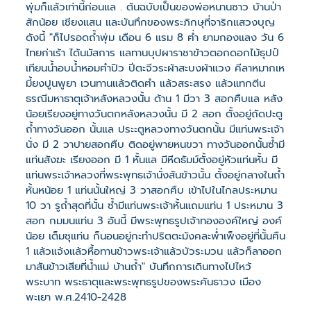
พุ่มก็แล้วเท่านี้ก่อนแล . ต้นฉบับเป็นของพ่อหนานซาว บ้านป่า
สักน้อย เชียงแสน และบันทึกของพระภิกษุที่จาริกแสวงบุญ
ดังนี้ "ก็ไปรอดถ้ำพุ่ม เดือน 6 แรม 8 ฅ่ำ ยามกองแลง วัน 6
ไทยก่าเร้า ได้นมัสการ แลทานบุปผาราชาข้าวตอกดอกไม้ธุปป์
เทียนน้ำอบน้ำหอมฅำปิว ปีตะจีวระผ้าสะบงผ้าแวง คีลาหมากเห
มี้ยงปูนพูยา เวนทานแล้วติดฅำ แล้วสระสรง แล้วแทกตีน
ธรณีมหาธาตุเจ้าหลังหลวงนั้น ด้าน 1 มีวา 3 สอกฅืบแล หลัง
น้อยเรียงอยู่ทางวันตกหลังหลวงนั้น มี 2 สอก ตั้งอยู่ถัดปะตู
ถ้ำทางวันออก นั้นแล ประะตูหลวงทางวันตกนั้น มีแท่นพระเจ้า
นั่ง มี 2 วาปายสอกฅืบ ติดอยู่พายหนขวา ทางวันออกนั้นซ้ำมี
แท่นสังฆะ เรียงออก มี 1 หั้นแล มีหีดธัมม์ตั้งอยู่หัวแท่นหั้น มี
แท่นพระเจ้าหลวงที่พระพุทธเจ้านั่งสันข้าวนั้น ตั้งอยู่กลางในถ้ำ
หั้นหน้อย 1 แท่นนั้นใหญ่ 3 วาสอกฅืบ เข้าไปในไกลประหมาน
10 วา รูถ้ำสุดที่นั้น ซ้ำมีแท่นพระเจ้าหั้นแถมแท่น 1 ประหมาน 3
สอก กมมนแท่น 3 อันนี้ มีพระพุทธรูปเจ้าทององค์ใหญ่ องค์
น้อย เต็มชุแท่น ก็นอนอยู่กะทำปริตตะมังคละพ่ำเพ็งอยู่ที่นั้นฅืน
1 แล้วแจ้งแล้วหื้อทานข้าวพระเจ้าแล้วบัวระมวน แล้วก็ลาออก
มาสันข้าวเสียที่น้ำแม่ บ้านถ้ำ" บันทึกการเดินทางไปไหว้
พระบาท พระธาตุและพระพุทธรูปของพระคันธาวง เมือง
พะเยา พ.ศ.2410-2428