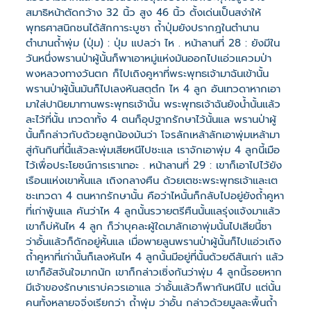
สมาธิหน้าตัดกว้าง 32 นิ้ว สูง 46 นิ้ว ตั้งเด่นเป็นสง่าให้
พุทธศาสนิกชนได้สักการะบูชา ถ้ำปุ่มยังปรากฎในตำนาน
ตำนานถ้ำพุ่ม (ปุ่ม) : ปุ่ม แปลว่า ไห . หน้าลานที่ 28 : ยังมีใน
วันหนึ่งพรานป่าผู้นั้นก็พาเอาหมู่แห่งมันออกไปแอ่วแควมป่า
พงหลวงทางวันตก ก็ไปเถิงคูหาที่พระพุทธเจ้ามาฉันเข้านั้น
พรานป่าผู้นั้นมันก็ไปเลงหันสตฺตํก ไห 4 ลูก อันเทวดาหากเอา
มาใส่ปานิยมาทานพระพุทธเจ้านั้น พระพุทธเจ้าฉันยังน้ำนั้นแล้ว
ละไว้ที่นั้น เทวดาทั้ง 4 ตนก็อุปฐากรักษาไว้นั้นแล พรานป่าผู้
นั้นก็กล่าวกับด้วยลูกน้องมันว่า โจรลักเหล้าลักเอาพุ่มเหล้ามา
สู่กันกินที่นี้แล้วละพุ่มเสียหนีไปชะแล เราจักเอาพุ่ม 4 ลูกนี้เมือ
ไว้เพื่อประโยชน์การเราเทอะ . หน้าลานที่ 29 : เขาก็เอาไปไว้ยัง
เรือนแห่งเขาหั้นแล เถิงกลางฅืน ด้วยเตชะพระพุทธเจ้าและเต
ชะเทวดา 4 ตนหากรักษานั้น คือว่าไหนั้นก็กลับไปอยู่ยังถ้ำคูหา
ที่เก่าพู้นแล คันว่าไห 4 ลูกนั้นรวายตรีฅืนนั้นแลรุ่งแจ้งมาแล้ว
เขาก็บ่หันไห 4 ลูก ก็ว่าบุคละผู้ใดมาลักเอาพุ่มนั้นไปเสียนี้ชา
ว่าอั้นแล้วก็ดักอยู่หั้นแล เมื่อพายลูนพรานป่าผู้นั้นก็ไปแอ่วเถิง
ถ้ำคูหาที่เก่านั้นก็เลงหันไห 4 ลูกนั้นมีอยู่ที่นั้นด้วยดีสันเก่า แล้ว
เขาก็อัสจันใจมากนัก เขาก็กล่าวเซิ่งกันว่าพุ่ม 4 ลูกนี้รอยหาก
มีเจ้าของรักษาเราบ่ควรเอาแล ว่าอั้นแล้วก็พากันหนีไป แต่นั้น
คนทั้งหลายจจิ่งเรียกว่า ถ้ำพุ่ม ว่าอั้น กล่าวด้วยมูลละพื้นถ้ำ