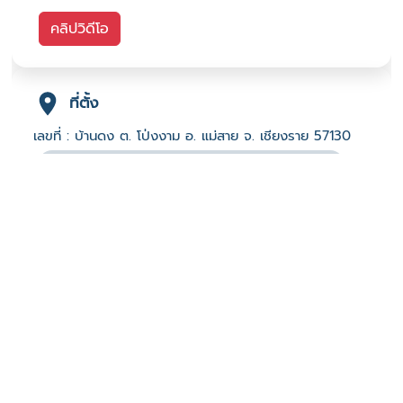
คลิปวิดีโอ
ที่ตั้ง
เลขที่ : บ้านดง ต. โป่งงาม อ. แม่สาย จ. เชียงราย 57130
-
Click เพื่อดูเส้นทางและพิกัดบน Google Map