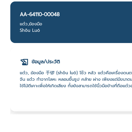
AA-64110-00048
แต๋ว,ฆ้องมือ
Shǒu Luó
ข้อมูล/ประวัติ
แต๋ว, ฆ้องมือ 手锣 (shǒu luó) โช๊ว หลัว แต๋วคือเครื่องดนต
จีน แต๋ว ทำจากโลหะ หลอมขึ้นรูป คล้าย ผ่าง เพียงแต่มีขนาดเ
ใช้ไม้ตีเคาะเพื่อให้เกิดเสียง ทั้งยังสามารถใช้นิ้วมือข้างที่ถือแต๋
ที่ตั้ง