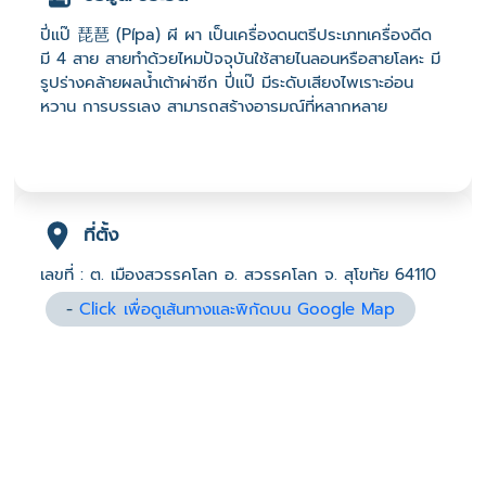
ปี่แป๊ 琵琶 (Pípa) ผี ผา เป็นเครื่องดนตรีประเภทเครื่องดีด
มี 4 สาย สายทำด้วยไหมปัจจุบันใช้สายไนลอนหรือสายโลหะ มี
รูปร่างคล้ายผลน้ำเต้าผ่าซีก ปี่แป๊ มีระดับเสียงไพเราะอ่อน
หวาน การบรรเลง สามารถสร้างอารมณ์ที่หลากหลาย
ที่ตั้ง
เลขที่ : ต. เมืองสวรรคโลก อ. สวรรคโลก จ. สุโขทัย 64110
-
Click เพื่อดูเส้นทางและพิกัดบน Google Map