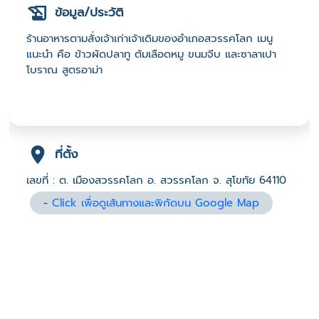
ข้อมูล/ประวัติ
ร้านอาหารตามสั่งเจ้าเก่าเจ้าเดิมของอำเภอสวรรคโลก เมนู
แนะนำ คือ ข้าวผัดปลาทู ต้มเลือดหมู ขนมจีบ และซาลาเปา
โบราณ สูตรอาม่า
ที่ตั้ง
เลขที่ : ต. เมืองสวรรคโลก อ. สวรรคโลก จ. สุโขทัย 64110
-
Click เพื่อดูเส้นทางและพิกัดบน Google Map