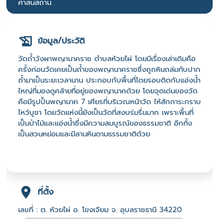
ศาสนสถาน
ข้อมูล/ประวัติ
วัดถ้ำวังผาพญานาคราช ตำบลห้วยไผ่ โดยมีเรื่องเล่าเดิมคือ
ครั้งก่อนวัดเคยเป็นถ้ำของพญานาคราชซึ่งถูกหินถล่มทับปาก
ถ้ำมาเป็นระยะเวลานาน ประกอบกับพื้นที่โดยรอบติดกับแอ่งน้ำ
ใหญ่ที่มองดูคล้ายที่อยู่ของพญานาคด้วย โดยจุดเด่นของวัด
คือมีรูปปั้นพญานาค 7 เศียรที่บริเวณหน้าวัด ให้สักการะกราบ
ไหว้บูชา โดยวัดแห่งนี้ยังเป็นวัดที่สงบร่มรื่นมาก เพราะพื้นที่
เป็นป่าไม้และแอ่งน้ำซึ่งมีความสมบูรณ์ของธรรมชาติ อีกทั้ง
เป็นสวนหย่อมและมีลานหินตามธรรมชาติด้วย
ที่ตั้ง
เลขที่ : ต. ห้วยไผ่ อ. โขงเจียม จ. อุบลราชธานี 34220