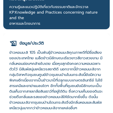
ความรู้และแนวปฏิบัติเกี่ยวกับธรรมชาติและจักรวาล
KP:Knowledge and Practices concerning nature
and the
อาหารและโภชนาการ
ข้อมูล/ประวัติ
ข้าวหอมมะลิ 105 เป็นพันธุ์ข้าวหอมมะลิคุณภาพดีที่มีชื่อเสียง
ของประเทศไทย เมล็ดข้าวมีลักษณะเรียวยาวสีขาวสวยงาม มี
กลิ่นหอมอ่อนๆคล้ายใบเตย เมื่อหุงสุกยังคงความหอมเฉพาะ
ตัวไว้ มีสัมผัสนุ่มเหนียวรสชาติดี นอกจากนี้ข้าวหอมมะลิจาก
กลุ่มวิสาหกิจชุมชนศูนย์ข้าวชุมชนบ้านโนนกระสังนี้ยังมีความ
พิเศษอีกเนื่องจากเป็นข้าวนาปีที่ปลูกแบบเกษตรอินทรีย์ ไม่ใช้
สารเคมีและยาฆ่าแมลงใดๆ อีกทั้งพื้นที่ชุมชนยังมีลักษณะเป็น
ดินเค็มจากสายเกลือสินเธาว์ที่อยู่ใต้ดิน ซึ่งความเค็มของดินจะ
ช่วยดึงกลิ่นและรสของข้าวหอมมะลิให้ชัดมากยิ่งขึ้น ดังนั้น
ข้าวหอมมะลิจากชุมชนบ้านโดนกระสังจึงมีกลิ่นหอมและสัมผัส
เหนียวนุ่มมากกว่าข้าวหอมมะลิจากแหล่งอื่นๆ