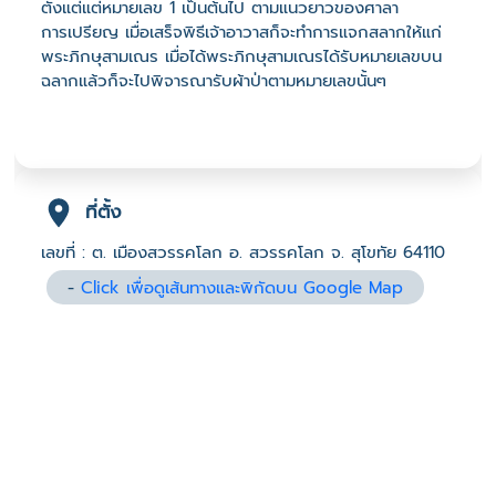
ตั้งแต่แต่หมายเลข 1 เป็นต้นไป ตามแนวยาวของศาลา
การเปรียญ เมื่อเสร็จพิธีเจ้าอาวาสก็จะทำการแจกสลากให้แก่
พระภิกษุสามเณร เมื่อได้พระภิกษุสามเณรได้รับหมายเลขบน
ฉลากแล้วก็จะไปพิจารณารับผ้าป่าตามหมายเลขนั้นๆ
ที่ตั้ง
เลขที่ : ต. เมืองสวรรคโลก อ. สวรรคโลก จ. สุโขทัย 64110
-
Click เพื่อดูเส้นทางและพิกัดบน Google Map