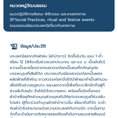
หมวดหมู่วัฒนธรรม
แนวปฏิบัติทางสังคม พิธีกรรม และงานเทศกาล
SP:Social Practices, ritual and festive events
ขนบธรรมเนียบประเพณีเกี่ยวกับเทศกาล
ข้อมูล/ประวัติ
ประเพณีสลากภัตผ้าห่ม (ผ้าป่าราว) จัดขึ้นในวัน แรม 1 ค่ำ
เดือน 12 (พิธีจะเริ่มช่วงเวลาประมาณ ๑๙.๐๐ น. เป็นต้นไป)
ความเป็นมาเนื่องจากคนสวรรคโลกเป็นคนที่กตัญญูต่อ
บรรพบุรุษที่เสียชีวิต ประกอบกับเมืองสวรรคโลกเป็นแห่ง
ผลิตฝ้ายที่สำคัญ ชาวสวรรคโลกจึงได้นำฝ้ายมาทำเป็นผ้านวม
เพื่อใช้ในช่วงฤดูหนาว และนอกจากนี้เพื่อที่จะระลึกนึกถึงผู้ที่
ล่วงลับไปแล้ว จึงได้นำไปถวายพระ พร้อมทั้งจัดตั้งกอง
ผ้าป่าเพื่ออุทิศส่วนบุญส่วนกุศลไปให้แก่บรรพบุรุษที่ล่วงลับ
ไปแล้ว ผู้ที่จะร่วมทำบุญชักผ้าป่าราวนั้น เมื่อมาถึงที่วัด จะนำ
ต้นผ้าป่าไปสามารถแจ้งความประสงค์กับทางวัด จากนั้นทาง
วัดก็จะดำเนินการติดหมายเลขเรียงลำดับตามแนวสายสิญจน์