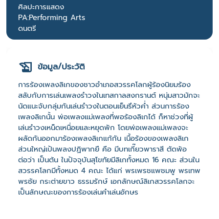
ศิลปะการแสดง
PA:Performing Arts
ดนตรี
ข้อมูล/ประวัติ
การร้องเพลงลิเกของชาวอำเภอสวรรคโลกผู้ร้องนิยมร้อง
สลับกับการเล่นเพลงรำวงในเทสกาลสงกรานต์ หนุ่มสาวมักจะ
นัดแนะจับกลุ่มกันเล่นรำวงในตอนเย็นรึหัวค่ำ ส่วนการร้อง
เพลงลิเกนั้น พ่อเพลงแม่เพลงที่พอร้องลิเกได้ ก็หาช่วงที่ผู้
เล่นรำวงเหน็ดเหนื่อยและหยุดพัก โดยพ่อเพลงแม่เพลงจะ
ผลัดกันออกมาร้องเพลงลิเกแก้กัน เนื้อร้องของเพลงลิเก
ส่วนใหญ่เป้นพลงปฏิพากยื คือ มีบทเกี๊ยวพาราสี ตัดพ้อ
ต่อว่า เป็นต้น ในปัจจุบันสุโขทัยมีลิเกทั้งหมด 16 คณะ ส่วนใน
สวรรคโลกมีทั้งหมด 4 คณะ ได้แก่ พรเพรชแพชมพู พรเทพ
พรชัย กระต่ายขาว ธรรมรักษ์ เอกลักษณ์ลิเกสวรรคโลกจะ
เป็นลักษณะของการร้องเล่นคำเล่นอักษร