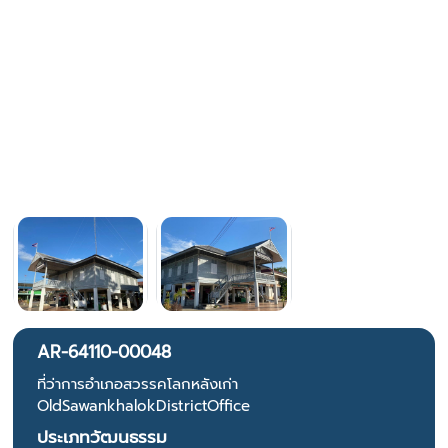
AR-64110-00048
ที่ว่าการอำเภอสวรรคโลกหลังเก่า
OldSawankhalokDistrictOffice
ประเภทวัฒนธรรม