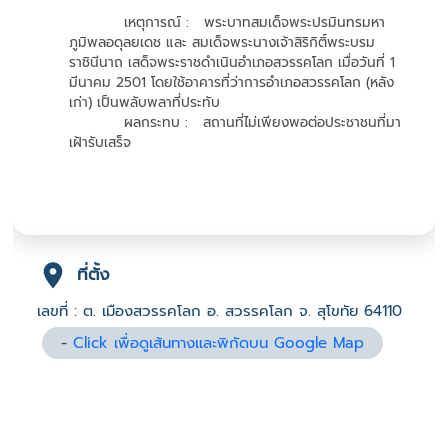
เหตุการณ์ : พระบาทสมเด็จพระปรมินทรมหา
ภูมิพลอดุลยเดช และ สมเด็จพระนางเจ้าสิริกิติ์พระบรม
ราชินีนาถ เสด็จพระราชดำเนินอำเภอสวรรคโลก เมื่อวันที่ 1
มีนาคม 2501 โดยใช้อาคารที่ว่าการอำเภอสวรรคโลก (หลัง
เก่า) เป็นพลับพลาที่ประทับ
ผลกระทบ : สถานที่ไม่เพียงพอต่อประชาชนที่มา
เฝ้ารับเสร็จ
ที่ตั้ง
เลขที่ : ต. เมืองสวรรคโลก อ. สวรรคโลก จ. สุโขทัย 64110
-
Click เพื่อดูเส้นทางและพิกัดบน Google Map