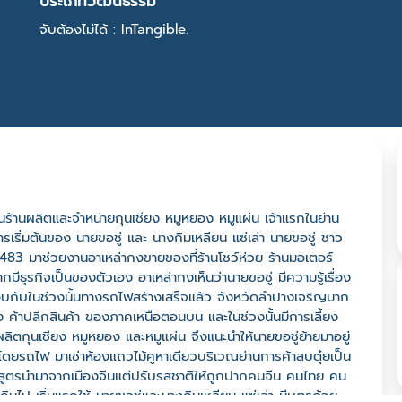
ประเภทวัฒนธรรม
จับต้องไม่ได้ : InTangible.
เป็นร้านผลิตและจำหน่ายกุนเชียง หมูหยอง หมูแผ่น เจ้าแรกในย่าน
รเริ่มต้นของ นายขอชู่ และ นางกิมเหลียน แซ่เล่า นายขอชู่ ชาว
2483 มาช่วยงานอาเหล่ากงขายของที่ร้านโชว์ห่วย ร้านมอเตอร์
ีธุรกิจเป็นของตัวเอง อาเหล่ากงเห็นว่านายขอชู่ มีความรู้เรื่อง
อบกับในช่วงนั้นทางรถไฟสร้างเสร็จแล้ว จังหวัดลำปางเจริญมาก
่ง ค้าปลีกสินค้า ของภาคเหนือตอนบน และในช่วงนั้นมีการเลี้ยง
ิตกุนเชียง หมูหยอง และหมูแผ่น จึงแนะนำให้นายขอชู่ย้ายมาอยู่
โดยรถไฟ มาเช่าห้องแถวไม้คูหาเดียวบริเวณย่านการค้าสบตุ๋ยเป็น
่งสูตรนำมาจากเมืองจีนแต่ปรับรสชาติให้ถูกปากคนจีน คนไทย คน
เกินไป เริ่มแรกใช้ นายขอชู่และนางกิมเหลียน แซ่เล่า มีบุตรด้วย