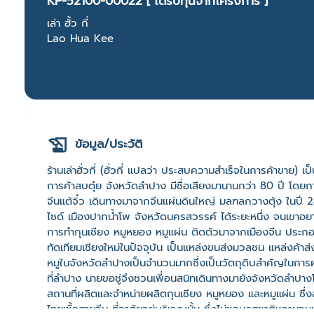
KP-52100-00022 [ ได้รับทุนจากโครงการ ]
เล่า ฮั้ว กี่
Lao Hua Kee
ข้อมูล/ประวัติ
ร้านเล่าฮั่วกี่ (ฮั่วกี่ แปลว่า ประสบความสำเร็จในการค้าขาย) 
การค้าสบตุ๋ย จังหวัดลำปาง มีชื่อเสียงมานานกว่า 80 ปี โดยกา
จีนแต้จิ๋ว เดินทางมาจากจีนแผ่นดินใหญ่ มลฑลกวางตุ้ง ในปี 
ไซด์ เมืองปากน้ำโพ จังหวัดนครสวรรค์ ได้ระยะหนึ่ง จนเขาอยากม
การทำกุนเชียง หมูหยอง หมูแผ่น ติดตัวมาจากเมืองจีน ประก
ทัดเทียมเชียงใหม่ในปัจจุบัน เป็นแหล่งขนส่งมวลชน แหล่งค้าส
หมูในจังหวัดลำปางเป็นจำนวนมากซึ่งเป็นวัตถุดิบสำคัญในการผล
ที่ลำปาง นายขอชู่จึงชวนเพื่อนสนิทเดินทางมายังจังหวัดลำปาง
สถานที่ผลิตและจำหน่ายผลิตกุนเชียง หมูหยอง และหมูแผ่น ซึ
ไทยเชื้อสายจีน ที่อาศัยอยู่บริเวณนั้น ซึ่งไม่ชอบรสชาติหวานจน