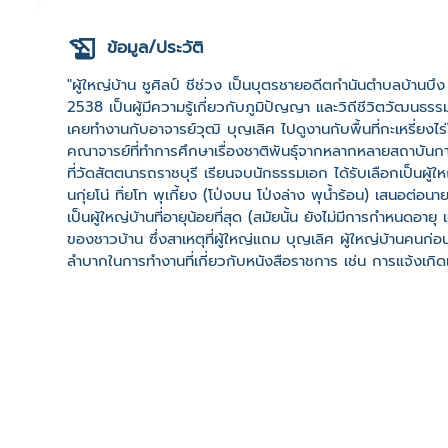
ข้อมูล/ประวัติ
"ผู้ใหญ่บ้าน ชูศิลป์ ชีช่วง เป็นบุตรชายอดีตกำนันตำบลบ้านบึง เ
2538 เป็นผู้มีความรู้เกี่ยวกับภูมิปัญญา และวิถีชีวิตวัฒนธ
เคยทำงานกับอาจารย์วุฒิ บุญเลิศ ไปดูงานกับพื้นที่กะเหรี่ยงไร
คณาจารย์ที่ทำการศึกษาเรื่องชาติพันธุ์จากหลากหลายสถาบันการ
ที่วัดสัตตนารถราชบุรี เรียนจบนักธรรมเอก ได้รับเลือกเป็นผู
นกุ่ยโน่ ทิ่ยโท พุเกี้ยง (โป่งบน โป่งล่าง พุน้ำร้อน) เสนอต่อนา
เป็นผู้ใหญ่บ้านที่อายุน้อยที่สุด (สมัยนั้น ยังไม่มีการกำหนดอ
ของชาวบ้าน ซึ่งสาเหตุที่ผู้ใหญ่แถม บุญเลิศ ผู้ใหญ่บ้านคนก่
ลำบากในการทำงานที่เกี่ยวกับหนังสือราชการ เช่น การแจ้งเกิดแ
พ.ศ. 2507 ด้วยการอนุเคราะห์ของตำรวจตระเวนชายแดนอนุเคราะห
ราษฎรที่โป่งกระทิงบน และได้มีรับสั่งให้กันพื้นที่สาธารณะไว้เ
โรงเรียนจากญาติพี่น้อง จำนวนกว่า 100 ไร่ ซึ่งต่อมาได้ถูกบุกรุกเ
ถึง 100 ไร่ จึงได้ถวายที่ดินสร้างเป็นวัดป่าพุบอนในปัจจุบัน 
ผู้ใหญ่เดชา ที่บ้านคา) กันที่ที่พุบอน ซึ่งเป็นทุ่งหญ้าเลี้ยงสัตว์
โรงเรียนบ้านคาวิทยา หมวดการทางบ้านคา ที่ว่าการอำเภอบ้าน
สมเด็จย่า ได้เสด็จมาเยี่ยมราษฎรที่หมู่บ้าน บ้านคา ที่หน่วย กรป
ใช้ประโยชน์ร่วมกันในอนาคต "