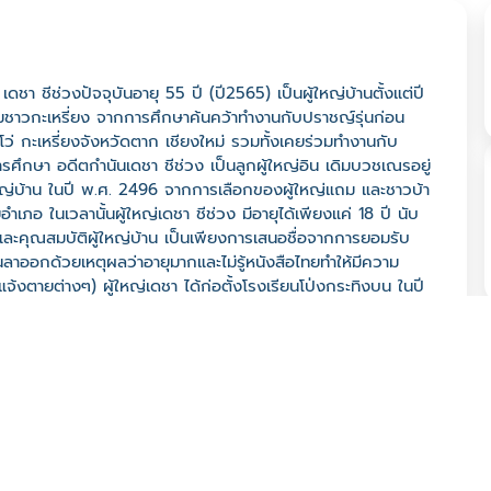
ดชา ชีช่วงปัจจุบันอายุ 55 ปี (ปี2565) เป็นผู้ใหญ่บ้านตั้งแต่ปี
รรมชาวกะเหรี่ยง จากการศึกษาค้นคว้าทำงานกับปราชญ์รุ่นก่อน
่โว่ กะเหรี่ยงจังหวัดตาก เชียงใหม่ รวมทั้งเคยร่วมทำงานกับ
ศึกษา อดีตกำนันเดชา ชีช่วง เป็นลูกผู้ใหญ่อิน เดิมบวชเณรอยู่
้ใหญ่บ้าน ในปี พ.ศ. 2496 จากการเลือกของผู้ใหญ่แถม และชาวบ้า
ยอำเภอ ในเวลานั้นผู้ใหญ่เดชา ชีช่วง มีอายุได้เพียงแค่ 18 ปี นับ
ายุ และคุณสมบัติผู้ใหญ่บ้าน เป็นเพียงการเสนอชื่อจากการยอมรับ
อนลาออกด้วยเหตุผลว่าอายุมากและไม่รู้หนังสือไทยทำให้มีความ
จ้งตายต่างๆ) ผู้ใหญ่เดชา ได้ก่อตั้งโรงเรียนโป่งกระทิงบน ในปี
์ที่ 8 และเมื่อปี พ.ศ. 2512 สมเด็จย่าได้เสด็จมาตรวจเยี่ยม
พื่อประโยชน์ของชุมชน ผู้ใหญ่เดชาจึงได้รวมที่ดินบริเวณรอบ
ป็นพื้นที่ทำกินจากชาวบ้านที่เข้ามาอยู่ทีหลัง ทำให้เหลือพื้นที่ไม่
นอกจากนี้ผู้ใหญ่เดชา ยังได้ชวนผู้ใหญ่สีไพร กงจก (คู่เขยของ
จำนวนกว่า 400 ไร่ เอาไว้ ซึ่งพื้นที่แห่งนี้ ต่อมาได้เปลี่ยนแปลงเป็น
คา และส่วนราชการอื่นๆในอำเภอบ้านคา และในปี พ.ศ. 2514
.กลาง บ้านคา และได้ทรงชื่นชมที่ชุมชนได้มีการจัดสรรพื้นที่ เพื่อ