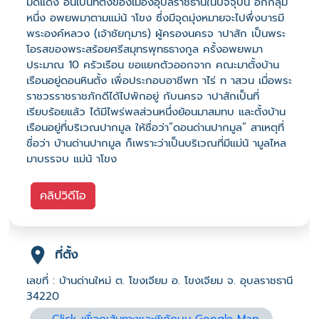
มดแดง อันเป็นที่ตั้งของเมืองอุบลราชธานีในปัจจุบัน อีกกลุ่ม
หนึ่ง อพยพมาตามแม่น้ าโขง ซึ่งมีจุดมุ่งหมายจะไปพึ่งบารมี
พระองค์หลวง (เจ้าชัยกุมาร) ผู้ครองนครจ าปาสัก เป็นพระ
โอรสของพระสร้อยศรีสมุทรพุทธธางกูล ครั้งอพยพมา
ประมาณ 10 ครัวเรือน ขอแยกตัวออกจาก คณะมาตั้งบ้าน
เรือนอยู่ดอนหินตั้ง เพื่อประกอบอาชีพท าไร่ ท าสวน เมื่อพระ
ราชวรราชราชภักดีได้ไปพักอยู่ กับนครจ าปาสักเป็นที่
เรียบร้อยแล้ว ได้มีไพร่พลส่วนหนึ่งย้อนมาสมทบ และตั้งบ้าน
เรือนอยู่ที่บริเวณปากมูล ให้ชื่อว่า”ดอนด่านปากมูล” สาเหตุที่
ชื่อว่า บ้านด่านปากมูล ก็เพราะว่าเป็นบริเวณที่มีแม่น้ ามูลไหล
มาบรรจบ แม่น้ าโขง
คลิปวิดีโอ
ที่ตั้ง
เลขที่ : บ้านด่านใหม่ ต. โขงเจียม อ. โขงเจียม จ. อุบลราชธานี
34220