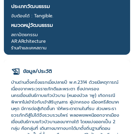
ประเภทวัฒนธรรม
จับต้องได้ : Tangible.
หมวดหมู่วัฒนธรรม
สถาปัตยกรรม
AR:ARchitecture
ร้านค้าและเคหสถาน
ข้อมูล/ประวัติ
บ้านด่านตั้งครั้งแรกเมื่อปลายปี พ.ศ.2314 ด้วยมีเหตุการณ์
เนื่องจากพระวรราชภักดีและพระตา ซึ่งปกครอง
นครเขื่อนขันธ์กาบแก้วบัวบาน (หนองบัวล าพู) เกิดกรณี
พิพาทไม่เข้าใจกับเจ้าสิริบุญสาร ผู้ปกครอง เมืองศรีสัตนาค
นหุต มีการต่อสู้เกิดขึ้นท าให้พระตาตามในที่รบ ส่วนพระรา
ชวรภักดีสู้ไม่ได้จึงรวบรวมไพร่ พลอพยพหนีออกจากเมือง
เขื่อนขันธ์กาบแก้วบัวบานลงมาทางใต้ โดยแบ่งออกเป็น 2
กลุ่ม คือกลุ่มที่ เดินทางมาทางบกได้มาตั้งถิ่นฐานที่ดอน