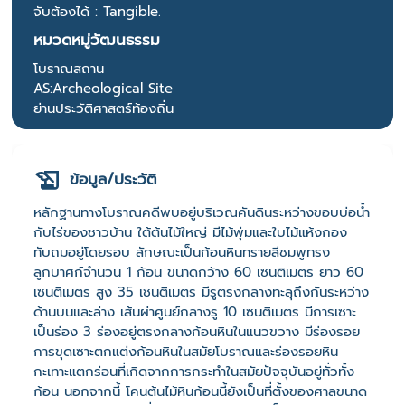
จับต้องได้ : Tangible.
หมวดหมู่วัฒนธรรม
โบราณสถาน
AS:Archeological Site
ย่านประวัติศาสตร์ท้องถิ่น
ข้อมูล/ประวัติ
หลักฐานทางโบราณคดีพบอยู่บริเวณคันดินระหว่างขอบบ่อน้ำ
กับไร่ของชาวบ้าน ใต้ต้นไม้ใหญ่ มีไม้พุ่มและใบไม้แห้งกอง
ทับถมอยู่โดยรอบ ลักษณะเป็นก้อนหินทรายสีชมพูทรง
ลูกบาศก์จำนวน 1 ก้อน ขนาดกว้าง 60 เซนติเมตร ยาว 60
เซนติเมตร สูง 35 เซนติเมตร มีรูตรงกลางทะลุถึงกันระหว่าง
ด้านบนและล่าง เส้นผ่าศูนย์กลางรู 10 เซนติเมตร มีการเซาะ
เป็นร่อง 3 ร่องอยู่ตรงกลางก้อนหินในแนวขวาง มีร่องรอย
การขุดเซาะตกแต่งก้อนหินในสมัยโบราณและร่องรอยหิน
กะเทาะแตกร่อนที่เกิดจากการกระทำในสมัยปัจจุบันอยู่ทั่วทั้ง
ก้อน นอกจากนี้ โคนต้นไม้หินก้อนนี้ยังเป็นที่ตั้งของศาลขนาด