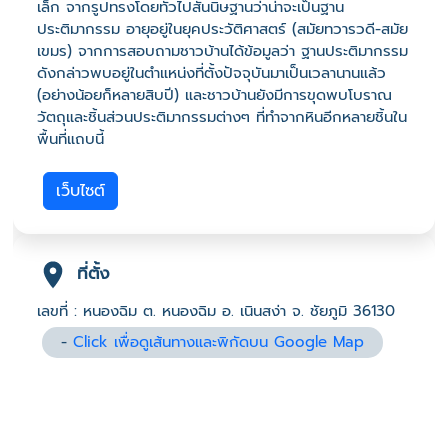
เล็ก จากรูปทรงโดยทั่วไปสันนิษฐานว่าน่าจะเป็นฐาน
ประติมากรรม อายุอยู่ในยุคประวัติศาสตร์ (สมัยทวารวดี-สมัย
เขมร) จากการสอบถามชาวบ้านได้ข้อมูลว่า ฐานประติมากรรม
ดังกล่าวพบอยู่ในตำแหน่งที่ตั้งปัจจุบันมาเป็นเวลานานแล้ว
(อย่างน้อยก็หลายสิบปี) และชาวบ้านยังมีการขุดพบโบราณ
วัตถุและชิ้นส่วนประติมากรรมต่างๆ ที่ทำจากหินอีกหลายชิ้นใน
พื้นที่แถบนี้
เว็บไซต์
ที่ตั้ง
เลขที่ : หนองฉิม ต. หนองฉิม อ. เนินสง่า จ. ชัยภูมิ 36130
-
Click เพื่อดูเส้นทางและพิกัดบน Google Map