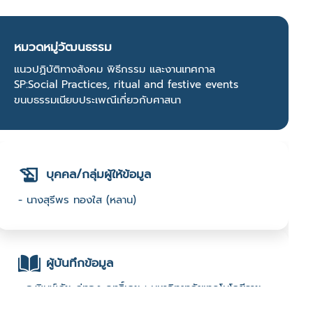
หมวดหมู่วัฒนธรรม
แนวปฏิบัติทางสังคม พิธีกรรม และงานเทศกาล
SP:Social Practices, ritual and festive events
ขนบธรรมเนียบประเพณีเกี่ยวกับศาสนา
บุคคล/กลุ่มผู้ให้ข้อมูล
- นางสุรีพร ทองใส (หลาน)
ผู้บันทึกข้อมูล
- อ.พิมพ์ภัช ภู่ทอง ฤทธิ์เดช : มหาวิทยาลัยเทคโนโลยีราช
มงคลศรีวิชัย :