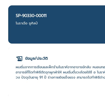
SP-90330-00011
โนราเจือ ชูศิลป์
ข้อมูล/ประวัติ
ผมเริ่มจากการเรียนและฝึกรำมโนราห์จากอาจารย์กลับ หมอนทอง 
อาจารย์ก็ไดทำพิธีตัดจุกผูกผ้าให้ ผมเริ่มตั้งวงโดยใช้ชื อ โนร
วง ปัจจุบันอายุ 91 ปี ร่างกายยังแข็งแรง สามารถไปทำพิธีต่า