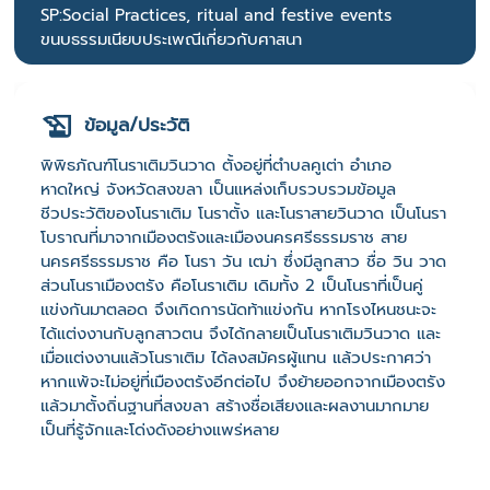
SP:Social Practices, ritual and festive events
ขนบธรรมเนียบประเพณีเกี่ยวกับศาสนา
ข้อมูล/ประวัติ
พิพิธภัณฑ์โนราเติมวินวาด ตั้งอยู่ที่ตำบลคูเต่า อำเภอ
หาดใหญ่ จังหวัดสงขลา เป็นแหล่งเก็บรวบรวมข้อมูล
ชีวประวัติของโนราเติม โนราตั้ง และโนราสายวินวาด เป็นโนรา
โบราณที่มาจากเมืองตรังและเมืองนครศรีธรรมราช สาย
นครศรีธรรมราช คือ โนรา วัน เฒ่า ซึ่งมีลูกสาว ชื่อ วิน วาด
ส่วนโนราเมืองตรัง คือโนราเติม เดิมทั้ง 2 เป็นโนราที่เป็นคู่
แข่งกันมาตลอด จึงเกิดการนัดท้าแข่งกัน หากโรงไหนชนะจะ
ได้แต่งงานกับลูกสาวตน จึงได้กลายเป็นโนราเติมวินวาด และ
เมื่อแต่งงานแล้วโนราเติม ได้ลงสมัครผู้แทน แล้วประกาศว่า
หากแพ้จะไม่อยู่ที่เมืองตรังอีกต่อไป จึงย้ายออกจากเมืองตรัง
แล้วมาตั้งถิ่นฐานที่สงขลา สร้างชื่อเสียงและผลงานมากมาย
เป็นที่รู้จักและโด่งดังอย่างแพร่หลาย