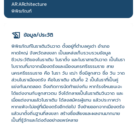
AR:ARchitecture
พิพิธภัณฑ์
ข้อมูล/ประวัติ
พิพิธภัณฑ์โนราเติมวินวาด ตั้งอยู่ที่ตำบลคูเต่า อำเภอ
หาดใหญ่ จังหวัดสงขลา เป็นแหล่งเก็บรวบรวมข้อมูล
ชีวประวัติของโนราเติม โนราตั้ง และโนราสายวินวาด เป็นโนรา
โบราณที่มาจากเมืองตรังและเมืองนครศรีธรรมราช สาย
นครศรีธรรมราช คือ โนรา วัน เฒ่า ซึ่งมีลูกสาว ชื่อ วิน วาด
ส่วนโนราเมืองตรัง คือโนราเติม เดิมทั้ง 2 เป็นโนราที่เป็นคู่
แข่งกันมาตลอด จึงเกิดการนัดท้าแข่งกัน หากโรงไหนชนะจะ
ได้แต่งงานกับลูกสาวตน จึงได้กลายเป็นโนราเติมวินวาด และ
เมื่อแต่งงานแล้วโนราเติม ได้ลงสมัครผู้แทน แล้วประกาศว่า
หากแพ้จะไม่อยู่ที่เมืองตรังอีกต่อไป จึงย้ายออกจากเมืองตรัง
แล้วมาตั้งถิ่นฐานที่สงขลา สร้างชื่อเสียงและผลงานมากมาย
เป็นที่รู้จักและโด่งดังอย่างแพร่หลาย