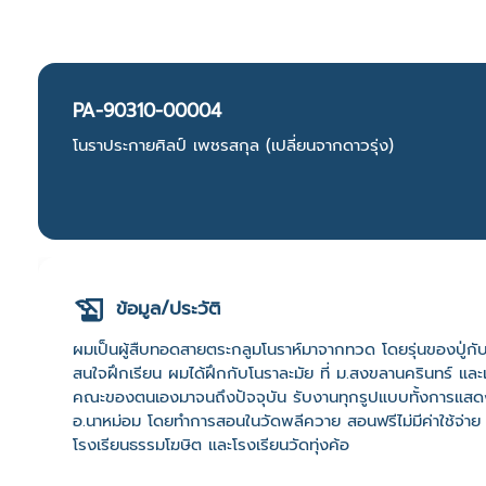
PA-90310-00004
โนราประกายศิลป์ เพชรสกุล (เปลี่ยนจากดาวรุ่ง)
ข้อมูล/ประวัติ
ผมเป็นผู้สืบทอดสายตระกลูมโนราห์มาจากทวด โดยรุ่นของปู่ก
สนใจฝึกเรียน ผมได้ฝึกกับโนราละมัย ที่ ม.สงขลานครินทร์ และเร
คณะของตนเองมาจนถึงปัจจุบัน รับงานทุกรูปแบบทั้งการแสดงแล
อ.นาหม่อม โดยทำการสอนในวัดพลีควาย สอนฟรีไม่มีค่าใช้จ่าย แ
โรงเรียนธรรมโฆษิต และโรงเรียนวัดทุ่งค้อ