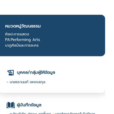
หมวดหมู่วัฒนธรรม
ศิลปะการแสดง
PA:Performing Arts
นาฏศิลป์และการละคร
บุคคล/กลุ่มผู้ให้ข้อมูล
- นายธรานนท์ เพชรสกุล
ผู้บันทึกข้อมูล
- อ.พิมพ์ภัช ภู่ทอง ฤทธิ์เดช : มหาวิทยาลัยเทคโนโลยีราช