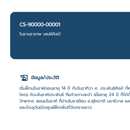
CS-90000-00001
โนรานราเทพ เสน่ห์ศิลป์
ข้อมูล/ประวัติ
เริ่มฝึกมโนราห์ตอนอายุ 14 ปี กับโนราทิวา ศ. ประพันธ์ศิลป์ ที่ห
ใหญ่ กับมโนราห์ประพันธ์ ที่แก้วเกาะสะบ้า เมื่ออายุ 24 ปี ก็ไ
วิทยากร สอนมโนราห์ ที่บ้านโนราเยือน อ.สุไหปาดี นราธิวาส
และปัจจุบันเปิดศูนย์ฝึกเพิ่มที่วัดทรายขาว