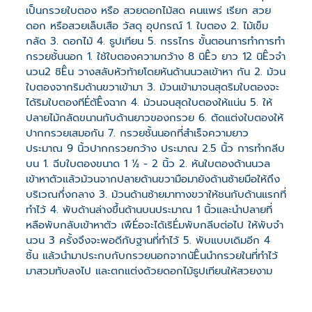
เป็นกรวยใบตอง หรือ สวยดอกไม้สด คนแพร่ เรียก สวย
ดอก หรือสวยเล็บเสือ วัสดุ อุปกรณ์ 1. ใบตอง 2. ไม้เข็ม
กลัด 3. ดอกไม้ 4. ธูปเทียน 5. กรรไกร ขั้นตอนการทําการทํา
กรวยชั้นนอก 1. ใช้ใบตองความกว้าง 8 นิÊว ยาว 12 นิÊวจํา
นวน2 ชิÊน วางสลับหัวท้ายโดยหันด้านนวลเข้าหา กัน 2. ม้วน
ใบตองจากริมด้านขวาเข้ามา 3. ม้วนเข้ามาจนสุดริมใบตองจะ
ได้ริมใบตองทีÉตัÊงฉาก 4. ม้วนจนสุดใบตองให้แน่น 5. ให้
ปลายไม้กลัดขนานกับด้านยาวของกรวย 6. ตัดแต่งใบตองให้
ปากกรวยเสมอกัน 7. กรวยชั้นนอกที่สําเร็จความยาว
ประมาณ 9 นิ้วปากกรวยกว้าง ประมาณ 2.5 นิ้ว การทํากลีบ
บน 1. ฉีบใบตองขนาด 1 ½ - 2 นิ้ว 2. หันใบตองด้านนวล
เข้าหาตัวแล้วม้วนจากปลายด้านขวามือมายังด้านซ้ายมือให้ถึง
บริเวณกึ่งกลาง 3. ม้วนด้านซ้ายมาทางขวาให้ชนกับด้านแรกที่
ทําไว้ 4. พับด้านล่างขึ้นด้านบนประมาณ 1 นิ้วและนําปลายที่
หลือพับกลับเข้าหาตัว เพืÉอจะได้เริÉมพับกลีบต่อไป ให้พับจํา
นวน 3 ครั้งจึงจะพอดีกับฐานที่ทําไว้ 5. พับแบบเดิมอีก 4
ชิ้น แล้วนํามาประกบกับกรวยนอกจากนัÊนนํากรวยในที่ทําไว้
มาสวมทับลงไป และตกแต่งด้วยดอกไม้ธูปเทียนให้สวยงาม