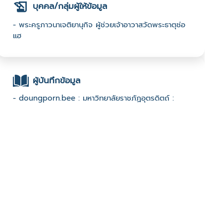
บุคคล/กลุ่มผู้ให้ข้อมูล
- พระครูภาวนาเจติยานุกิจ ผู้ช่วยเจ้าอาวาสวัดพระธาตุช่อ
แฮ
ผู้บันทึกข้อมูล
- doungporn.bee : มหาวิทยาลัยราชภัฏอุตรดิตถ์ :
ช่องทางติดต่อ
- 0651256999
มีผู้เข้าชมจำนวน :930 ครั้ง
บันทึกข้อมูลเมื่อวันที่ : 30/01/2023 - ปรับปรุงล่าสุดวันที่ :