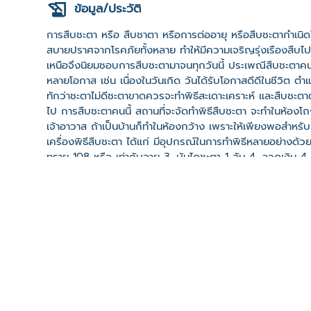
ข้อมูล/ประวัติ
การสืบชะตา หรือ สืบชาตา หรือการต่ออายุ หรือสืบชะตากำเนิดใ
สบายปราศจากโรคภัยทั้งหลาย ทำให้มีความเจริญรุ่งเรืองสืบไป
เหนือจึงนิยมชอบการสืบชะตามาจนทุกวันนี้ ประเพณีสืบชะตาค
หลายโอกาส เช่น เนื่องในวันเกิด วันได้รับโอกาสดีดีในชีวิต ตำแห
ทักว่าชะตาไม่ดีชะตาขาดควรจะทำพิธีสะเดาะเคราะห์ และสืบชะตา
ไป การสืบชะตาคนนี้ สถานที่จะจัดทำพิธีสืบชะตา จะทำในห้องโถ
เจ้าอาวาส ถ้าเป็นบ้านก็ทำในห้องกว้าง เพราะให้เพียงพอสำหรับ
เครื่องพิธีสืบชะตา ได้แก่ มีอุปกรณ์ในการทำพิธีหลายอย่างด้ว
ทราย 108 หรือ เท่ากับอายุ 3. บันไดชะตา 1 อัน 4. ลวดเงิน 4
ลวดทอง 108 7. ไม้ค้ำ 1 อัน 8. ขัวไข่ (สะพานข้ามน้ำขนาดยาว 1 
ยาวเท่ากับตัวผู้สืบชะตา) 1 สาย 11. กล้วยมะพร้าว 1 ต้น 12. กล
(หม้อเงิน หม้อทอง) 16. มะพร้าว 1 คะแนง (ทะลาย) 17. ธงค่าคิง
สิญจน์ล้อมรอบผู้สืบชะตา 1 กลุ่ม 20. บาตรน้ำมนต์ 1 ลูก 21. 
23. พานบายศรีนมแมว 1 สำรับ ผู้ประกอบพิธีสืบชะตา นิมนต์พร
มากกว่านั้น