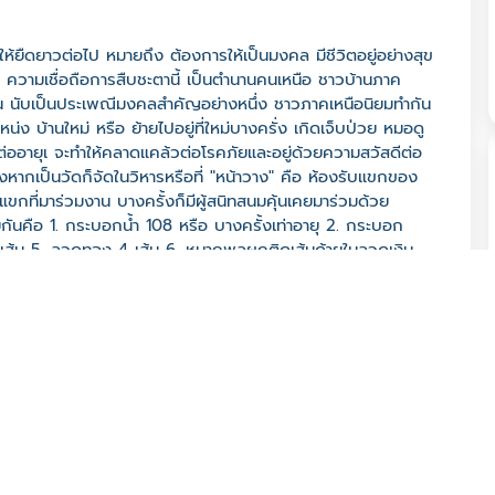
ห้ยืดยาวต่อไป หมายถึง ต้องการให้เป็นมงคล มีชีวิตอยู่อย่างสุข
 ความเชื่อถือการสืบชะตานี้ เป็นตำนานคนเหนือ ชาวบ้านภาค
น นับเป็นประเพณีมงคลสำคัญอย่างหนึ่ง ชาวภาคเหนือนิยมทำกัน
น่ง บ้านใหม่ หรือ ย้ายไปอยู่ที่ใหม่บางครั่ง เกิดเจ็บป่วย หมอดู
ต่ออายุเ จะทำให้คลาดแคล้วต่อโรคภัยและอยู่ด้วยความสวัสดีต่อ
งหากเป็นวัดก็จัดในวิหารหรือที่ "หน้าวาง" คือ ห้องรับแขกของ
แขกที่มาร่วมงาน บางครั้งก็มีผู้สนิทสนมคุ้นเคยมาร่วมด้วย
ยกันคือ 1. กระบอกน้ำ 108 หรือ บางครั้งเท่าอายุ 2. กระบอก
 เส้น 5. ลวดทอง 4 เส้น 6. หมากพลูผูกติดเส้นด้ายในลวดเงิน
วา) 1 อัน 9. ช่อ (ธงเล็ก) 108 10. ฝ้ายค่าคิง จุน้ำมัน (ด้าย
้วยดิบ 1 เครือ 13. เสื่อ 1 ผืน 14. หมอน 1 ใบ 15. หม้อใหม่ 2 ใบ
 (ธงยาวเท่าตัว) 1 ผืน 18. เทียนเล่มบาท 1 เล่ม 19. ด้ายสาย
ปลาสำหรับปล่อยไปเท่าอายุผู้สืบชะตา 22. นก หรือ ปู หรือ หอย
ะสงฆ์ที่ตนเคารพนับถือมา บางที 1 รูป บางที 9 รูป หรือ