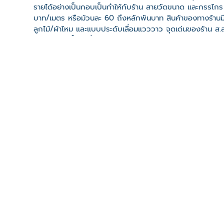
รายได้อย่างเป็นกอบเป็นกำให้กับร้าน สายวัดขนาด และกรรไกร 
บาท/เมตร หรือม้วนละ 60 ถึงหลักพันบาท สินค้าของทางร้านม
ลูกไม้/ผ้าไหม และแบบประดับเลื่อมแวววาว จุดเด่นของร้าน ส.ส
ขายส่ง ร้านตั้งอยู่ที่ 332, 3 ถ. หน้าเมือง ตำบลในเมือง อ
ที่ตั้ง
เลขที่ : 332/2 ถนนหน้าเมือง ต. ในเมือง อ. เมืองขอนแก่น 
-
Click เพื่อดูเส้นทางและพิกัดบน Google Map