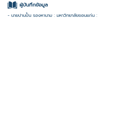
ผู้บันทึกข้อมูล
- นายปานปั้น รองหานาม : มหาวิทยาลัยขอนแก่น :
ช่องทางติดต่อ
- 043-221 634
มีผู้เข้าชมจำนวน :1607 ครั้ง
บันทึกข้อมูลเมื่อวันที่ : 17/01/2023 - ปรับปรุงล่าสุดวันที่ :
17/01/2023