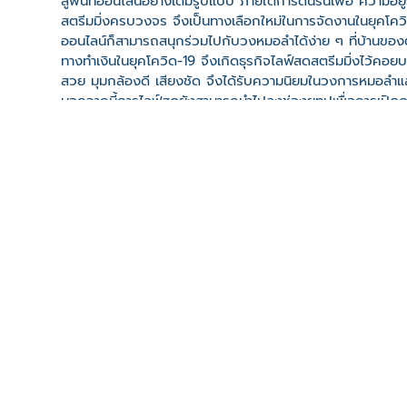
สู่พื้นที่ออนไลน์อย่างเต็มรูปแบบ ภายใต้การดิ้นรนเพื่อ ควา
สตรีมมิ่งครบวงจร จึงเป็นทางเลือกใหม่ในการจัดงานในยุคโควิด-
ออนไลน์ก็สามารถสนุกร่วมไปกับวงหมอลำได้ง่าย ๆ ที่บ้านของ
ทางทำเงินในยุคโควิด-19 จึงเกิดธุรกิจไลฟ์สดสตรีมมิ่งไว้คอ
สวย มุมกล้องดี เสียงชัด จึงได้รับความนิยมในวงการหมอลำแ
นอกจากนี้การไลฟ์สดยังสามารถนำไปลงช่องยูทูปเพื่อการเปิดดูย
สดได้อีกหนึ่งช่องทาง
เว็บไซต์
ที่ตั้ง
เลขที่ : บ้านซอยห้วยคุ้ม ซอยPSI ต. ขามใหญ่ อ. เมืองอุบลร
-
Click เพื่อดูเส้นทางและพิกัดบน Google Map