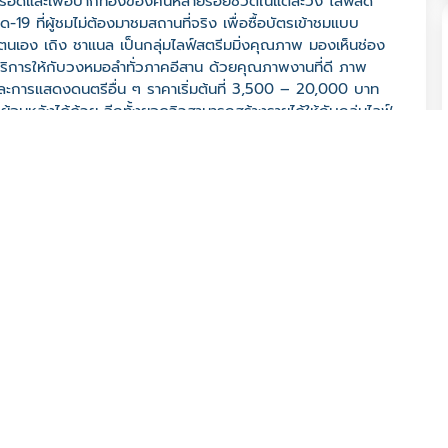
มอยู่รอดและเพื่อปากท้องของคนหลายร้อยชีวิตในแต่ละวง ไลฟ์สด
19 ที่ผู้ชมไม่ต้องมาชมสถานที่จริง เพื่อซื้อบัตรเข้าชมแบบ
ตนเอง เถิง ชาแนล เป็นกลุ่มไลฟ์สตรีมมิ่งคุณภาพ มองเห็นช่อง
ยบริการให้กับวงหมอลำทั่วภาคอีสาน ด้วยคุณภาพงานที่ดี ภาพ
ละการแสดงดนตรีอื่น ๆ ราคาเริ่มต้นที่ 3,500 – 20,000 บาท
้อนหลังได้ด้วย อีกทั้งยอดวิวสามารถสร้างรายได้ให้กับกลุ่มไลฟ์
าชธานี จ. อุบลราชธานี 34000