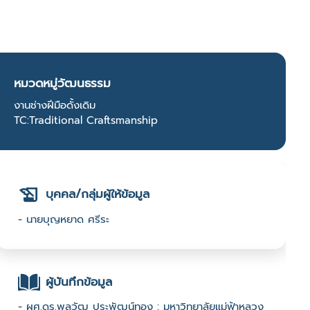
หมวดหมู่วัฒนธรรม
งานช่างฝีมือดั้งเดิม
TC:Traditional Craftsmanship
บุคคล/กลุ่มผู้ให้ข้อมูล
- นายบุญหยาด ศรีระ
ผู้บันทึกข้อมูล
- ผศ.ดร.พลวัฒ ประพัฒน์ทอง : มหาวิทยาลัยแม่ฟ้าหลวง