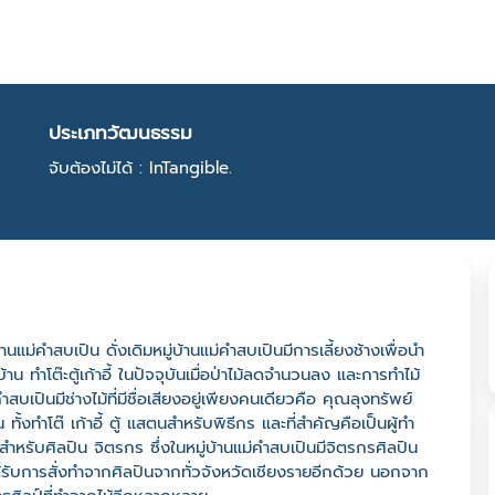
ประเภทวัฒนธรรม
จับต้องไม่ได้ : InTangible.
นแม่คำสบเปิน ดั่งเดิมหมู่บ้านแม่คำสบเปินมีการเลี้ยงช้างเพื่อนำ
าน ทำโต๊ะตู้เก้าอี้ ในปัจจุบันเมื่อป่าไม้ลดจำนวนลง และการทำไม้
สบเปินมีช่างไม้ที่มีชื่อเสียงอยู่เพียงคนเดียวคือ คุณลุงทรัพย์
 ทั้งทำโต๊ เก้าอี้ ตู้ แสตนสำหรับพิธีกร และที่สำคัญคือเป็นผู้ทำ
ำหรับศิลปิน จิตรกร ซึ่งในหมู่บ้านแม่คำสบเปินมีจิตรกรศิลปิน
ได้รับการสั่งทำจากศิลปินจากทั่วจังหวัดเชียงรายอีกด้วย นอกจาก