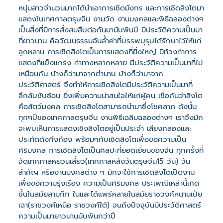
หนุ่มสาวจำนวนมากได้นำเอาการเชิดมังกร และการเชิดสิงโตมา
แสดงในเทศกาลตรุษจีน งานวัด งานมงคลและพิธีฉลองต่างๆ
เป็นสิ่งที่มีการสั่งสมสืบต่อกันมานับพันปี มีประวัติความเป็นมา
ที่ยาวนาน คือวัฒนธรรมอันล้ำค่าที่บรรพบุรุษได้รักษาไว้ให้แก่
ลูกหลาน การเชิดสิงโตเป็นการแสดงที่ยิ่งใหญ่ มีท้วงท่าการ
แสดงที่แข็งแกร่ง ท่าทางหลากหลาย มีประวัติความเป็นมาที่ไม่
เหมือนกัน บ้างก็ว่ามาจากตำนาน บ้างก็ว่ามาจาก
ประวัติศาสตร์ จึงทำให้การเชิดสิงโตมีประวัติความเป็นมาที่
ลึกลับซับซ้อน ยิ่งเพิ่มความน่าสนใจให้แก่ผู้คน เชื่อกันว่าสิงโต
คือสัตว์มงคล การเชิดสิงโตสามารถนำมาซึ่งโชคลาภ ดังนั้น
ทุกๆปีของเทศกาลตรุษจีน งานพิธีเฉลิมฉลองต่างๆ เราจึงมัก
จะพบเห็นการแสดงเชิงสิงโตอยู่เป็นประจำ เสียงกลองและ
ประทัดดังกึงก้อง พร้อมๆกับเชิดสิงโตเพื่อขอความเป็น
ศิริมงคล การเชิดสิงโตเป็นศิลปะที่ยอดเยี่ยมของจีน ทุกครั้งที่
จัดเทศกาลหยวนเสี่ยว(เทศกาลหลังวันตรุษจีน15 วัน) วัน
สำคัญ หรืองานมงคลต่าง ๆ มักจะใช้การเชิดสิงโตเปิดงาน
เพื่อขอความรุ่งเรือง ความเป็นศิริมงคล ประเพณีเหล่านี้เกิด
ขึ้นในสมัยสามก๊ก ในและได้แพร่หลายในสมัยราชวงศ์หนานเป่ย
เฉา(ราชวงศ์เหนือ ราชวงศ์ใต้) จนถึงปัจจุบันมีประวัติศาสตร์
ความเป็นมายาวนานนับพันกว่าปี