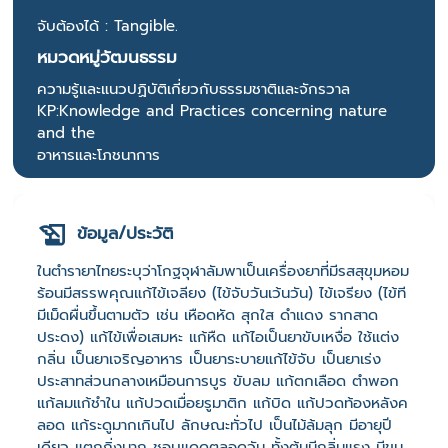
จับต้องได้ : Tangible.
หมวดหมู่วัฒนธรรม
ความรู้และแนวปฏิบัติเกี่ยวกับธรรมชาติและจักรวาล
KP:Knowledge and Practices concerning nature
and the
อาหารและโภชนาการ
ข้อมูล/ประวัติ
ในตำรายาไทยระบุว่าโกฐจุฬาลัมพาเป็นเครื่องยาที่มีรสสุขุมหอม
ร้อนมีสรรพคุณแก้ไข้เจลียง (ไข้จับวันเว้นวัน) ไข้เจรียง (ไข้ที
มีเม็ดผื่นขึ้นตามตัว เช่น เหือดหัด สุกใส ดำแดง รากสาด
ประดง) แก้ไข้เพื่อเสมหะ แก้หืด แก้ไอเป็นยาขับเหงื่อ ใช้แต่ง
กลิ่น เป็นยาเจริญอาหาร เป็นยาระบายแก้ไข้จับ เป็นยาเร่ง
ประสาทส่วนกลางเหมือนการบูร ขับลม แก้ตกเลือด ตำพอก
แก้ลมแก้ชำใน แก้ปวดเมื่อยรูมาติก แก้บิด แก้ปวดท้องหลังค
ลอด แก้ระดูมากเกินไป ลักษณะทั่วไป เป็นไม้ล้มลุก มีอายุปี
เดียว แตกกิ่งมาก ชอบแดดตลอดวัน ทั้งต้นมีกลิ่นแรง มีขน