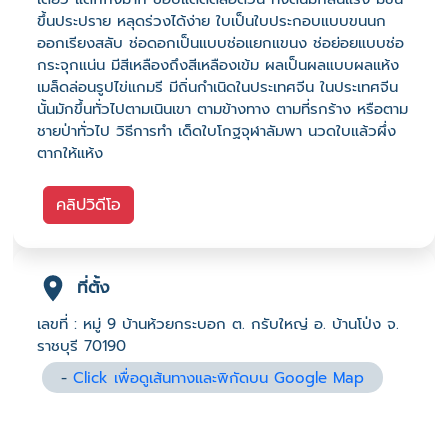
ขึ้นประปราย หลุดร่วงได้ง่าย ใบเป็นใบประกอบแบบขนนก
ออกเรียงสลับ ช่อดอกเป็นแบบช่อแยกแขนง ช่อย่อยแบบช่อ
กระจุกแน่น มีสีเหลืองถึงสีเหลืองเข้ม ผลเป็นผลแบบผลแห้ง
เมล็ดล่อนรูปไข่แกมรี มีถิ่นกำเนิดในประเทศจีน ในประเทศจีน
นั้นมักขึ้นทั่วไปตามเนินเขา ตามข้างทาง ตามที่รกร้าง หรือตาม
ชายป่าทั่วไป วิธีการทำ เด็ดใบโกฐจุฬาลัมพา นวดใบแล้วผึ่ง
ตากให้แห้ง
คลิปวิดีโอ
ที่ตั้ง
เลขที่ : หมู่ 9 บ้านห้วยกระบอก ต. กรับใหญ่ อ. บ้านโป่ง จ.
ราชบุรี 70190
-
Click เพื่อดูเส้นทางและพิกัดบน Google Map