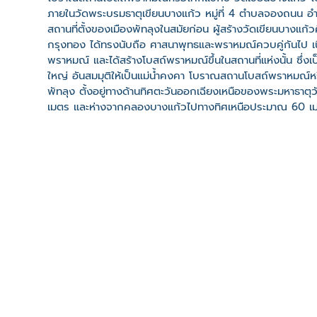
ภายในวัดพระบรมธาตุเขียนบางแก้ว หมู่ที่ 4 ตำบลจองถนน อำเ
สถานที่ตั้งของเมืองพัทลุงในสมัยก่อน ผู้สร้างวัดเขียนบางแก้วค
กรุงทอง ได้ทรงนับถือ ศาสนาพุทธและพราหมณ์ควบคู่กันไป เ
พราหมณ์ และได้สร้างโบสถ์พราหมณ์ขึ้นในสถานที่แห่งนั้น ซึ่งเ
ใหญ่ อันสมมุติให้เป็นแม่น้ำคงคา โบราณสถานโบสถ์พราหมณ์หร
พัทลุง ตั้งอยู่ทางด้านทิศตะวันออกเฉียงเหนือของพระมหาธา
เมตร และห่างจากคลองบางแก้วไปทางทิศเหนือประมาณ 60 เมต
เนินปรากฎฐานประติมากรรมจำนวน 2 ฐาน และชิ้นส่วนหินทราย
เส้นผ่าศูนย์ กลาง เมตรเศษ สูงประมาณ 50 ซม. ตรงกลางเจาะรู รู
นอกจากนั้นยังปรากฎชิ้นส่วนหินทรายแดงจำนวนหนึ่ง ซึ่งอาจเ
และบริเวณรอบๆ ยังปรากฏร่องรอยชิ้นส่วนอิฐดินเผาขนาดให
ที่ตั้ง
เลขที่ : หมู่ที่ 4 ตำบลจองถนน อำเภอเขาชัยสน จังหวัดพัทลุ
-
Click เพื่อดูเส้นทางและพิกัดบน Google Map