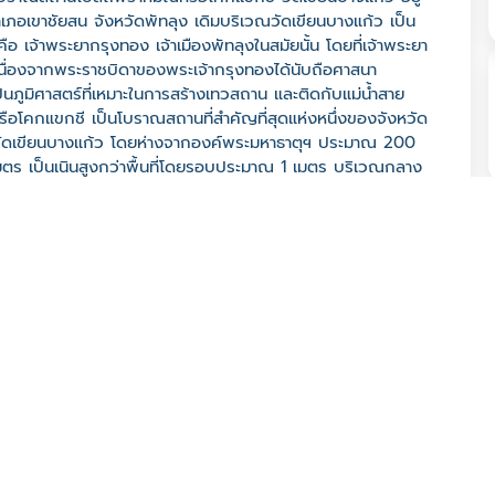
ภอเขาชัยสน จังหวัดพัทลุง เดิมบริเวณวัดเขียนบางแก้ว เป็น
ือ เจ้าพระยากรุงทอง เจ้าเมืองพัทลุงในสมัยนั้น โดยที่เจ้าพระยา
นื่องจากพระราชบิดาของพระเจ้ากรุงทองได้นับถือศาสนา
ป็นภูมิศาสตร์ที่เหมาะในการสร้างเทวสถาน และติดกับแม่น้ำสาย
ือโคกแขกชี เป็นโบราณสถานที่สำคัญที่สุดแห่งหนึ่งของจังหวัด
ตุวัดเขียนบางแก้ว โดยห่างจากองค์พระมหาธาตุฯ ประมาณ 200
ร เป็นเนินสูงกว่าพื้นที่โดยรอบประมาณ 1 เมตร บริเวณกลาง
จำนวนหนึ่ง คือ 1. ฐานประติมากรรมหินทรายสีแดงรูปวงกลม
ปสี่เหลี่ยมจัตุรัส 2. สิ่งที่น่าจะเป็นฐานรูปเคารพหินปูน
ป็นส่วนประกอบหรือชิ้นส่วนของประติมากรรมอย่างใดอย่างหนึ่ง
ญ่กระจัดกระจาย
ง ต. จองถนน อ. เขาชัยสน จ. พัทลุง 93130