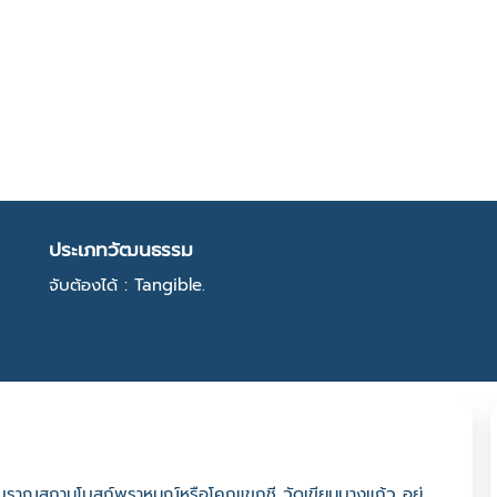
ประเภทวัฒนธรรม
จับต้องได้ : Tangible.
ราณสถานโบสถ์พราหมณ์หรือโคกแขกชี วัดเขียนบางแก้ว อยู่